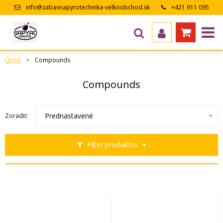
info@zabavnapyrotechnika-velkoobchod.sk
+421 911 095
643
Úvod
Compounds
Compounds
Prednastavené
Zoradiť:
Filter produktov