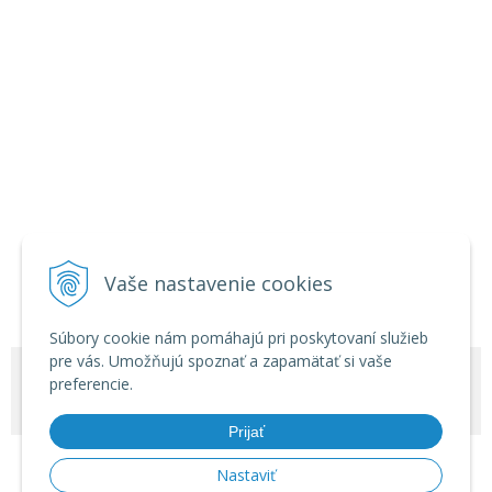
Vaše nastavenie cookies
Súbory cookie nám pomáhajú pri poskytovaní služieb
pre vás. Umožňujú spoznať a zapamätať si vaše
© 2026 Zábavná pyrotechnika - veľkoobchod •
NextShop
&
e-shop Pohoda
preferencie.
Connector
by
NextCom s.r.o.
Prijať
Nastaviť