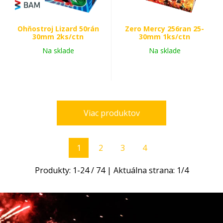
Ohňostroj Lizard 50rán
Zero Mercy 256ran 25-
30mm 2ks/ctn
30mm 1ks/ctn
Na sklade
Na sklade
Viac produktov
1
2
3
4
Produkty:
1
-
24
/
74
| Aktuálna strana:
1
/
4