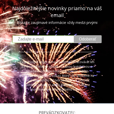
Najdôležitejšie novinky priamo na váš
email
Získajte zaujímavé informácie vždy medzi prvými
Odoberať
Vaše osobné údaje (email) budeme spracovávať len
za týmto účelom v súlade s platnou legislatívou a
zásadami ochrany osobných údajov. Súhlas
potvrdíte kliknutím na odkaz, ktorý vám pošleme na
váš email. Súhlas môžete kedykoľvek odvolať
písomne, emailom alebo kliknutím na odkaz z
ktoréhokoľvek informačného emailu.
PREVÁDZKOVATEĽ: