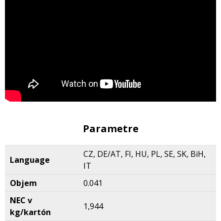
Parametre
CZ, DE/AT, FI, HU, PL, SE, SK, BiH,
Language
IT
Objem
0.041
NEC v
1,944
kg/kartón