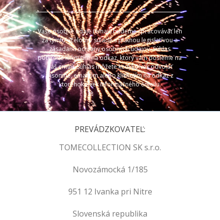
Vaše osobné údaje (email) budeme spracovávať len
za týmto účelom v súlade s platnou legislatívou a
zásadami ochrany osobných údajov. Súhlas
potvrdíte kliknutím na odkaz, ktorý vám pošleme na
váš email. Súhlas môžete kedykoľvek odvolať
písomne, emailom alebo kliknutím na odkaz z
ktoréhokoľvek informačného emailu.
PREVÁDZKOVATEĽ:
TOMECOLLECTION SK s.r.o.
Novozámocká 1/185
951 12 Ivanka pri Nitre
Slovenská republika