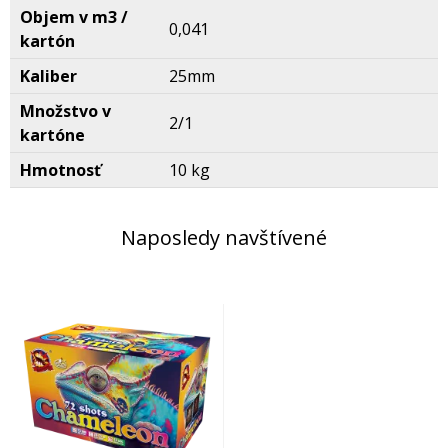
Objem v m3 /
0,041
kartón
Kaliber
25mm
Množstvo v
2/1
kartóne
Hmotnosť
10 kg
Naposledy navštívené