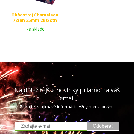
Ohňostroj Chameleon
72rán 25mm 2ks/ctn
Na sklade
Najdôležitejšie novinky priamo na váš
email
Získajte zaujímavé informácie vždy medzi prvými
Odoberať