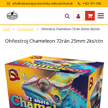
info@zabavnapyrotechnika-velkoobchod.sk
+421 911 095
643
Úvod
Compoundy
Ohňostroj Chameleon 72rán 25mm 2ks/ctn
Ohňostroj Chameleon 72rán 25mm 2ks/ctn