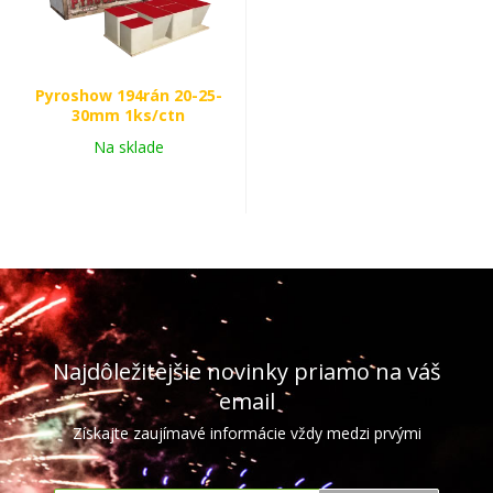
Pyroshow 194rán 20-25-
30mm 1ks/ctn
Na sklade
Najdôležitejšie novinky priamo na váš
email
Získajte zaujímavé informácie vždy medzi prvými