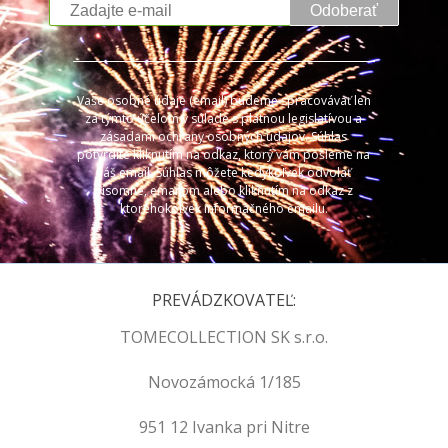
Odoberať
Vaše osobné údaje (email) budeme spracovávať len
za týmto účelom v súlade s platnou legislatívou a
zásadami ochrany osobných údajov. Súhlas
potvrdíte kliknutím na odkaz, ktorý vám pošleme na
váš email. Súhlas môžete kedykoľvek odvolať
písomne, emailom alebo kliknutím na odkaz z
ktoréhokoľvek informačného emailu.
PREVÁDZKOVATEĽ:
TOMECOLLECTION SK s.r.o.
Novozámocká 1/185
951 12 Ivanka pri Nitre