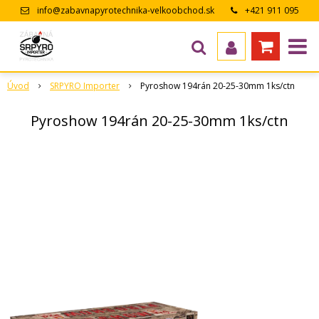
info@zabavnapyrotechnika-velkoobchod.sk
+421 911 095
643
Úvod
SRPYRO Importer
Pyroshow 194rán 20-25-30mm 1ks/ctn
Pyroshow 194rán 20-25-30mm 1ks/ctn