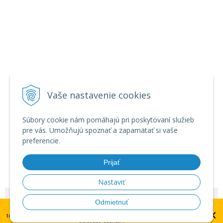
Vaše nastavenie cookies
Súbory cookie nám pomáhajú pri poskytovaní služieb
pre vás. Umožňujú spoznať a zapamätať si vaše
preferencie.
Prijať
Nastaviť
© 2026 Zábavná pyrotechnika - veľkoobchod •
NextShop
&
e-shop Pohoda
Odmietnuť
UPOZORNENIE: dátum plánovaného doručenia platí pre doručenie
×
Connector
by
NextCom s.r.o.
tovaru do centrálneho skladu v Brne. Doručenie na Slovensko do 14 dní