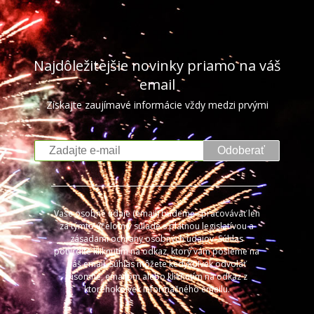
Najdôležitejšie novinky priamo na váš
email
Získajte zaujímavé informácie vždy medzi prvými
Odoberať
Vaše osobné údaje (email) budeme spracovávať len
za týmto účelom v súlade s platnou legislatívou a
zásadami ochrany osobných údajov. Súhlas
potvrdíte kliknutím na odkaz, ktorý vám pošleme na
váš email. Súhlas môžete kedykoľvek odvolať
písomne, emailom alebo kliknutím na odkaz z
ktoréhokoľvek informačného emailu.