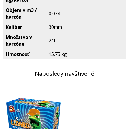
kg/kartón
Objem v m3 /
0,034
kartón
Kaliber
30mm
Množstvo v
2/1
kartóne
Hmotnosť
15,75 kg
Naposledy navštívené