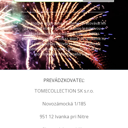
Vaše osobné údaje (email) budeme spracovávať len
za týmto účelom v súlade s platnou legislatívou a
zásadami ochrany osobných údajov. Súhlas
potvrdíte kliknutím na odkaz, ktorý vám pošleme na
váš email. Súhlas môžete kedykoľvek odvolať
písomne, emailom alebo kliknutím na odkaz z
ktoréhokoľvek informačného emailu.
PREVÁDZKOVATEĽ:
TOMECOLLECTION SK s.r.o.
Novozámocká 1/185
951 12 Ivanka pri Nitre