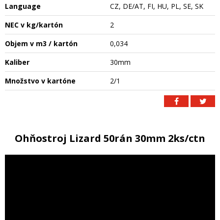
Language
CZ, DE/AT, FI, HU, PL, SE, SK
NEC v kg/kartón
2
Objem v m3 / kartón
0,034
Kaliber
30mm
Množstvo v kartóne
2/1
Ohňostroj Lizard 50rán 30mm 2ks/ctn