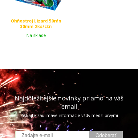
Ohňostroj Lizard 50rán
30mm 2ks/ctn
Na sklade
Najdôležitejšie novinky priamo na váš
email
Získajte zaujímavé informácie vždy medzi prvými
Odoberať