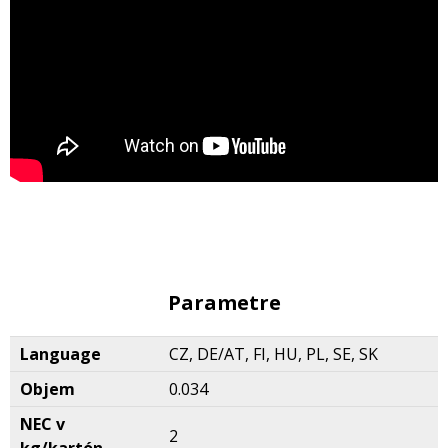
Parametre
Language
CZ, DE/AT, FI, HU, PL, SE, SK
Objem
0.034
NEC v
2