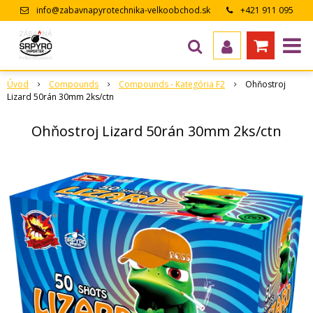
info@zabavnapyrotechnika-velkoobchod.sk
+421 911 095
643
Úvod
Compounds
Compounds - Kategória F2
Ohňostroj
Lizard 50rán 30mm 2ks/ctn
Ohňostroj Lizard 50rán 30mm 2ks/ctn