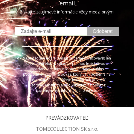
email
Získajte zaujímavé informácie vždy medzi prvými
Odoberať
Vaše osobné údaje (email) budeme spracovávať len
za týmto účelom v súlade s platnou legislatívou a
zásadami ochrany osobných údajov. Súhlas
potvrdíte kliknutím na odkaz, ktorý vám pošleme na
váš email. Súhlas môžete kedykoľvek odvolať
písomne, emailom alebo kliknutím na odkaz z
ktoréhokoľvek informačného emailu.
PREVÁDZKOVATEĽ:
TOMECOLLECTION SK s.r.o.