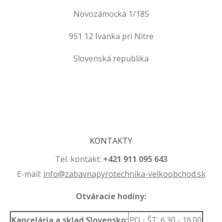
Novozámocká 1/185
951 12 Ivanka pri Nitre
Slovenská republika
.
.
KONTAKTY
Tel. kontakt:
+421 911 095 643
E-mail:
info@zabavnapyrotechnika-velkoobchod.sk
Otváracie hodiny:
Kancelária a sklad Slovensko:
PO - ŠT: 6.30 - 16.00