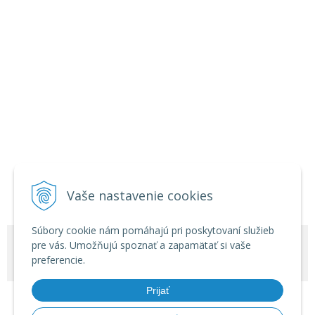
Vaše nastavenie cookies
Súbory cookie nám pomáhajú pri poskytovaní služieb
© 2026 Zábavná pyrotechnika - veľkoobchod •
NextShop
&
e-shop Pohoda
pre vás. Umožňujú spoznať a zapamätať si vaše
preferencie.
Connector
by
NextCom s.r.o.
Prijať