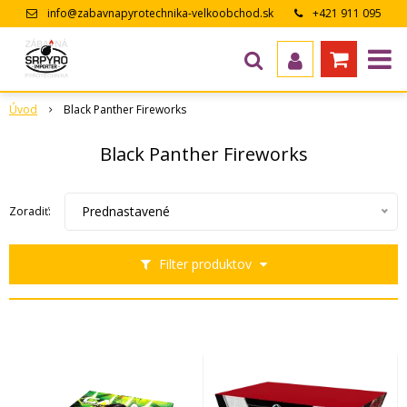
info@zabavnapyrotechnika-velkoobchod.sk
+421 911 095
643
Úvod
Black Panther Fireworks
Black Panther Fireworks
Prednastavené
Zoradiť:
Filter produktov