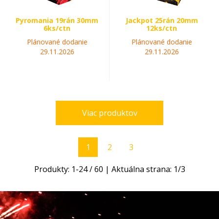
Pyromania 19rán 30mm
Jackpot 25rán 20mm
6ks/ctn
12ks/ctn
Plánované dodanie
Plánované dodanie
29.11.2026
29.11.2026
Viac produktov
1
2
3
Produkty:
1
-
24
/
60
| Aktuálna strana:
1
/
3