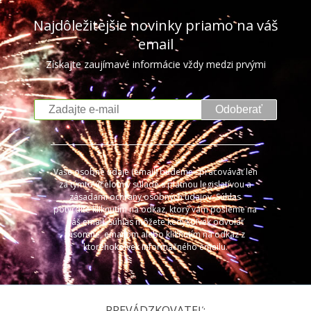
Najdôležitejšie novinky priamo na váš
email
Získajte zaujímavé informácie vždy medzi prvými
Odoberať
Vaše osobné údaje (email) budeme spracovávať len
za týmto účelom v súlade s platnou legislatívou a
zásadami ochrany osobných údajov. Súhlas
potvrdíte kliknutím na odkaz, ktorý vám pošleme na
váš email. Súhlas môžete kedykoľvek odvolať
písomne, emailom alebo kliknutím na odkaz z
ktoréhokoľvek informačného emailu.
PREVÁDZKOVATEĽ: