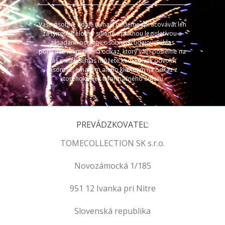
Vaše osobné údaje (email) budeme spracovávať len
za týmto účelom v súlade s platnou legislatívou a
zásadami ochrany osobných údajov. Súhlas
potvrdíte kliknutím na odkaz, ktorý vám pošleme na
váš email. Súhlas môžete kedykoľvek odvolať
písomne, emailom alebo kliknutím na odkaz z
ktoréhokoľvek informačného emailu.
PREVÁDZKOVATEĽ:
TOMECOLLECTION SK s.r.o.
Novozámocká 1/185
951 12 Ivanka pri Nitre
Slovenská republika