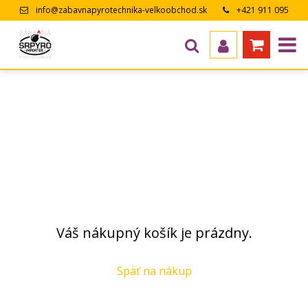
info@zabavnapyrotechnika-velkoobchod.sk
+421 911 095
643
Váš nákupný košík je prázdny.
Späť na nákup