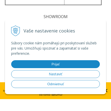
SHOWROOM
Vaše nastavenie cookies
Súbory cookie nám pomáhajú pri poskytovaní služieb
pre vás. Umožňujú spoznať a zapamätať si vaše
preferencie.
Prijať
Nastaviť
Odmietnuť
UPOZORNENIE: dátum plánovaného doručenia platí pre doručenie
×
tovaru do centrálneho skladu v Brne. Doručenie na Slovensko do 14 dní
od tohto dátumu!