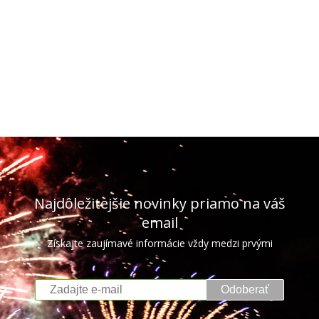
Najdôležitejšie novinky priamo na váš
email
Získajte zaujímavé informácie vždy medzi prvými
Odoberať