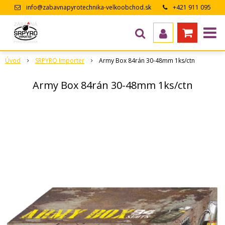
info@zabavnapyrotechnika-velkoobchod.sk
+421 911 095
643
Úvod
SRPYRO Importer
Army Box 84rán 30-48mm 1ks/ctn
Army Box 84rán 30-48mm 1ks/ctn