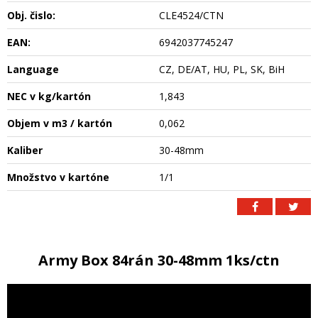
Obj. čislo:
CLE4524/CTN
EAN:
6942037745247
Language
CZ, DE/AT, HU, PL, SK, BiH
NEC v kg/kartón
1,843
Objem v m3 / kartón
0,062
Kaliber
30-48mm
Množstvo v kartóne
1/1
Army Box 84rán 30-48mm 1ks/ctn