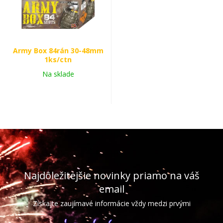
Army Box 84rán 30-48mm
1ks/ctn
Na sklade
Najdôležitejšie novinky priamo na váš
email
Získajte zaujímavé informácie vždy medzi prvými