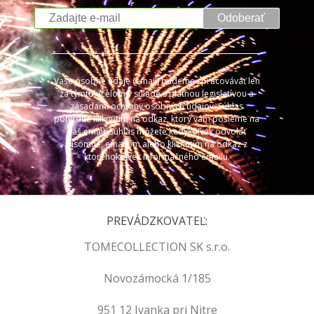
Odoberať
Vaše osobné údaje (email) budeme spracovávať len
za týmto účelom v súlade s platnou legislatívou a
zásadami ochrany osobných údajov. Súhlas
potvrdíte kliknutím na odkaz, ktorý vám pošleme na
váš email. Súhlas môžete kedykoľvek odvolať
písomne, emailom alebo kliknutím na odkaz z
ktoréhokoľvek informačného emailu.
PREVÁDZKOVATEĽ:
TOMECOLLECTION SK s.r.o.
Novozámocká 1/185
951 12 Ivanka pri Nitre