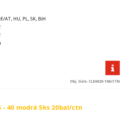
E/AT, HU, PL, SK, BiH
2
2
m
Obj. čislo:
CLE6020-10A/CTN
- 40 modrá 5ks 20bal/ctn