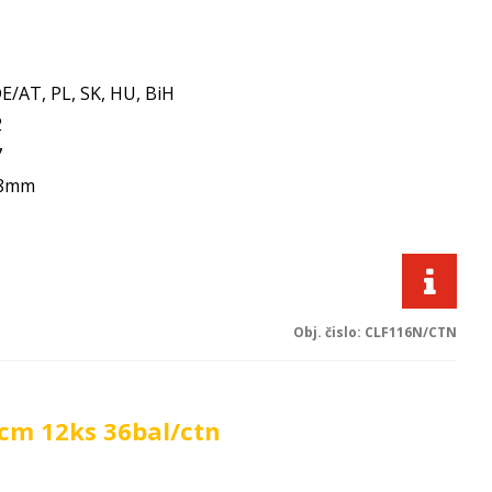
E/AT, PL, SK, HU, BiH
2
7
48mm
Obj. čislo:
CLF116N/CTN
cm 12ks 36bal/ctn