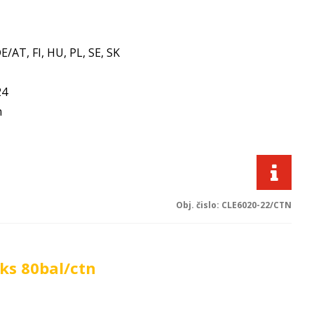
E/AT, FI, HU, PL, SE, SK
24
m
Obj. čislo:
CLE6020-22/CTN
ks 80bal/ctn