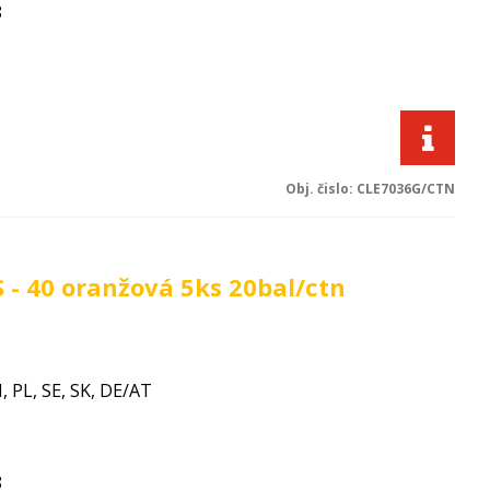
8
Obj. čislo:
CLE7036G/CTN
- 40 oranžová 5ks 20bal/ctn
I, PL, SE, SK, DE/AT
8