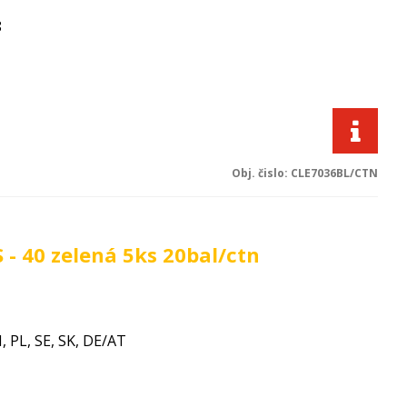
8
Obj. čislo:
CLE7036BL/CTN
- 40 zelená 5ks 20bal/ctn
I, PL, SE, SK, DE/AT