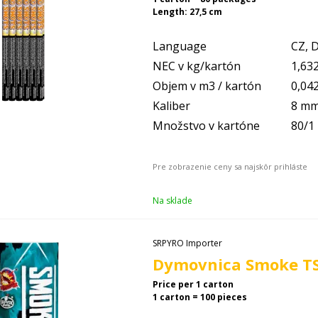
Length: 27,5 cm
Language
CZ, D
NEC v kg/kartón
1,63
Objem v m3 / kartón
0,04
Kaliber
8 m
Množstvo v kartóne
80/1
Na sklade
SRPYRO Importer
Dymovnica Smoke TS 
Price per 1 carton
1 carton = 100 pieces