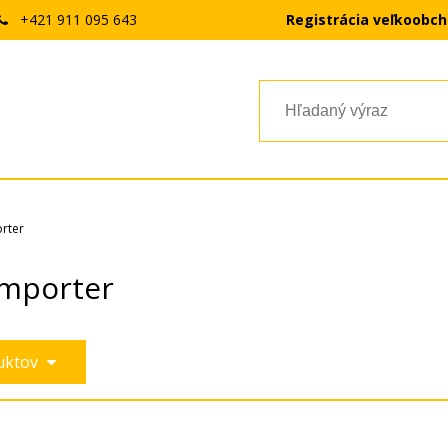
+421 911 095 643
Registrácia veľkoobc
rter
mporter
duktov