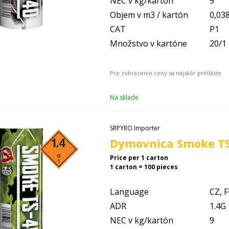
NEC v kg/kartón
9
Objem v m3 / kartón
0,03
CAT
P1
Množstvo v kartóne
20/1
Na sklade
SRPYRO Importer
Dymovnica Smoke TS 
Price per 1 carton
1 carton = 100 pieces
Language
CZ, F
ADR
1.4G
NEC v kg/kartón
9