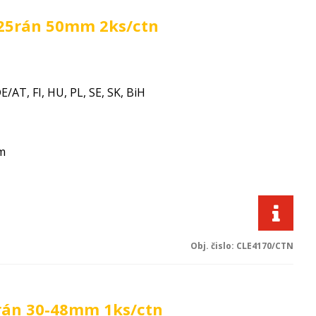
o 25rán 50mm 2ks/ctn
E/AT, FI, HU, PL, SE, SK, BiH
m
Obj. čislo:
CLE4170/CTN
rán 30-48mm 1ks/ctn