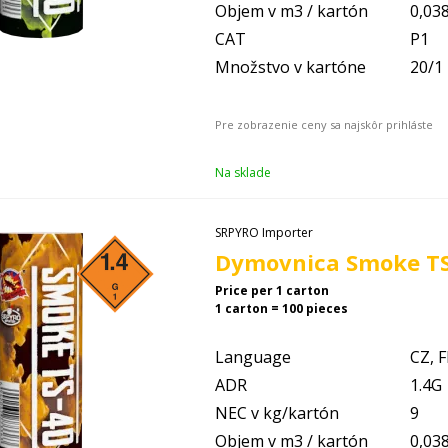
Objem v m3 / kartón
0,03
CAT
P1
Množstvo v kartóne
20/1
Na sklade
SRPYRO Importer
Dymovnica Smoke TS 
Price per 1 carton
1 carton = 100 pieces
Language
CZ, F
ADR
1.4G
NEC v kg/kartón
9
Objem v m3 / kartón
0,03