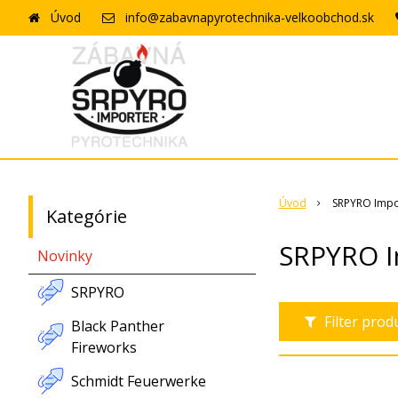
Úvod
info@zabavnapyrotechnika-velkoobchod.sk
Úvod
SRPYRO Impo
Kategórie
SRPYRO I
Novinky
SRPYRO
Filter pro
Black Panther
Fireworks
Schmidt Feuerwerke