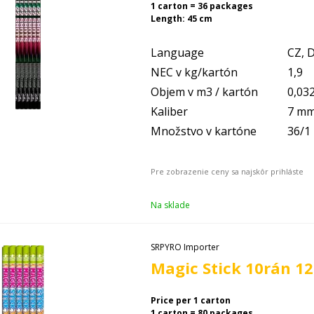
1 carton = 36 packages
Length: 45 cm
Language
CZ, D
NEC v kg/kartón
1,9
Objem v m3 / kartón
0,03
Kaliber
7 m
Množstvo v kartóne
36/1
Na sklade
SRPYRO Importer
Magic Stick 10rán 12
Price per 1 carton
1 carton = 80 packages