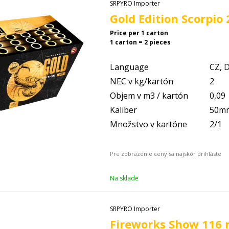
SRPYRO Importer
Gold Edition Scorpi
Price per 1 carton
1 carton = 2 pieces
Language
CZ, D
NEC v kg/kartón
2
Objem v m3 / kartón
0,09
Kaliber
50m
Množstvo v kartóne
2/1
Na sklade
SRPYRO Importer
Fireworks Show 116 