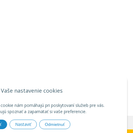
Vaše nastavenie cookies
 cookie nám pomáhajú pri poskytovaní služieb pre vás.
jú spoznať a zapamätať si vaše preferencie.
Nastaviť
ť
Odmietnuť
by
NextCom s.r.o.