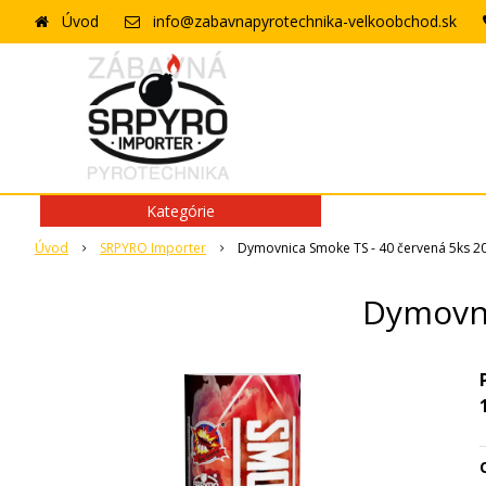
Úvod
info@zabavnapyrotechnika-velkoobchod.sk
Kategórie
Úvod
SRPYRO Importer
Dymovnica Smoke TS - 40 červená 5ks 20
Dymovni
O