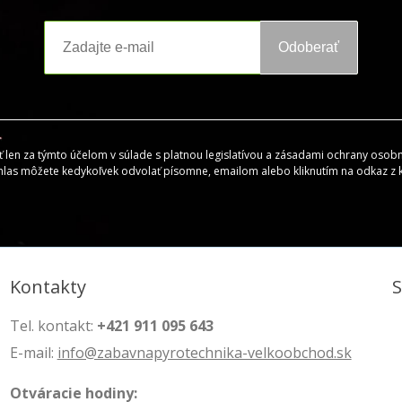
Odoberať
en za týmto účelom v súlade s platnou legislatívou a zásadami ochrany osobný
hlas môžete kedykoľvek odvolať písomne, emailom alebo kliknutím na odkaz z
Kontakty
Tel. kontakt:
+421 911 095 643
E-mail:
info@zabavnapyrotechnika-velkoobchod.sk
Otváracie hodiny: