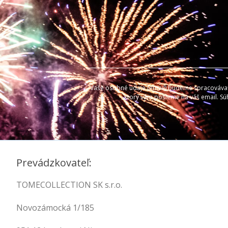
Vaše osobné údaje (email) budeme spracovávať l
ktorý vám pošleme na váš email. Sú
Prevádzkovateľ:
TOMECOLLECTION SK s.r.o.
Novozámocká 1/185