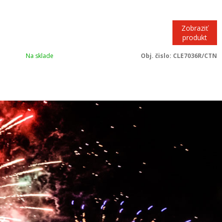
Zobraziť
produkt
Na sklade
Obj. čislo:
CLE7036R/CTN