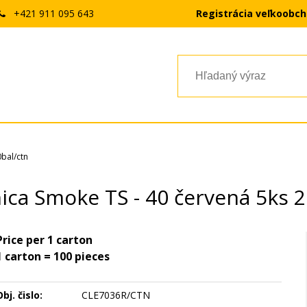
+421 911 095 643
Registrácia veľkoobc
bal/ctn
ca Smoke TS - 40 červená 5ks 2
Price per 1 carton
1 carton = 100 pieces
bj. čislo:
CLE7036R/CTN