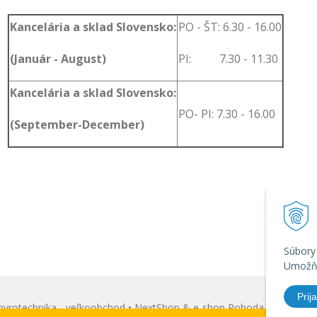
Kancelária a sklad Slovensko:
PO - ŠT: 6.30 - 16.00
(Január - August)
PI: 7.30 - 11.30
Kancelária a sklad Slovensko:
PO- PI: 7.30 - 16.00
(September-December)
Súbory
Umožňu
Prija
yrotechnika - veľkoobchod •
NextShop
&
e-shop Pohoda Connector