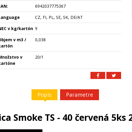
EAN:
6942037775367
Language
CZ, FI, PL, SE, SK, DE/AT
NEC v kg/kartón
9
Objem v m3 /
0,038
kartón
Množstvo v
20/1
kartóne
Popis
Parametre
a Smoke TS - 40 červená 5ks 