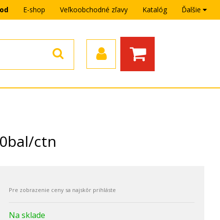
hod
E-shop
Veľkoobchodné zľavy
Katalóg
Ďalšie
0bal/ctn
Na sklade