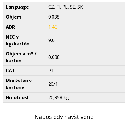
Language
CZ, FI, PL, SE, SK
Objem
0.038
ADR
1.4G
NEC v
9,0
kg/kartón
Objem v m3 /
0,038
kartón
CAT
P1
Množstvo v
20/1
kartóne
Hmotnosť
20,958 kg
Naposledy navštívené