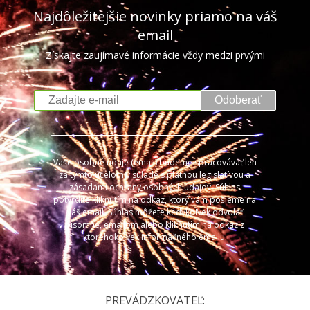
Najdôležitejšie novinky priamo na váš
email
Získajte zaujímavé informácie vždy medzi prvými
Odoberať
Vaše osobné údaje (email) budeme spracovávať len
za týmto účelom v súlade s platnou legislatívou a
zásadami ochrany osobných údajov. Súhlas
potvrdíte kliknutím na odkaz, ktorý vám pošleme na
váš email. Súhlas môžete kedykoľvek odvolať
písomne, emailom alebo kliknutím na odkaz z
ktoréhokoľvek informačného emailu.
PREVÁDZKOVATEĽ: