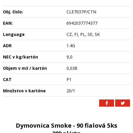
Obj. čislo:
CLE7037P/CTN
EAN:
6942037774377
Language
CZ, FI, PL, SE, SK
ADR
1.4G
NEC v kg/kartón
9,0
Objem v m3 / kartón
0,038
CAT
P1
Množstvo v kartóne
20/1
Dymovnica Smoke - 90 fialová 5ks