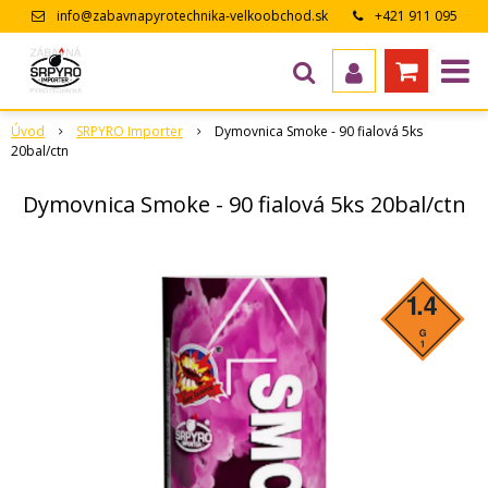
info@zabavnapyrotechnika-velkoobchod.sk
+421 911 095
643
Úvod
SRPYRO Importer
Dymovnica Smoke - 90 fialová 5ks
20bal/ctn
Dymovnica Smoke - 90 fialová 5ks 20bal/ctn