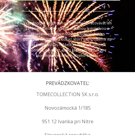
Vaše osobné údaje (email) budeme spracovávať len
za týmto účelom v súlade s platnou legislatívou a
zásadami ochrany osobných údajov. Súhlas
potvrdíte kliknutím na odkaz, ktorý vám pošleme na
váš email. Súhlas môžete kedykoľvek odvolať
písomne, emailom alebo kliknutím na odkaz z
ktoréhokoľvek informačného emailu.
PREVÁDZKOVATEĽ:
TOMECOLLECTION SK s.r.o.
Novozámocká 1/185
951 12 Ivanka pri Nitre