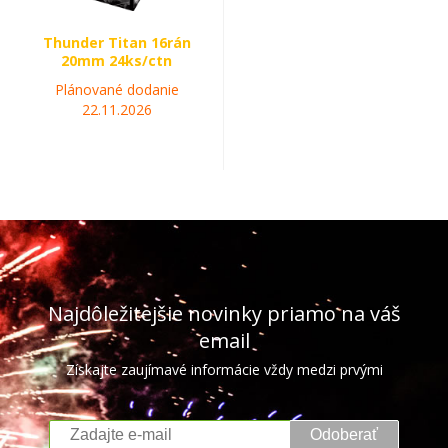
Thunder Titan 16rán
20mm 24ks/ctn
Plánované dodanie
22.11.2026
Najdôležitejšie novinky priamo na váš
email
Získajte zaujímavé informácie vždy medzi prvými
Odoberať