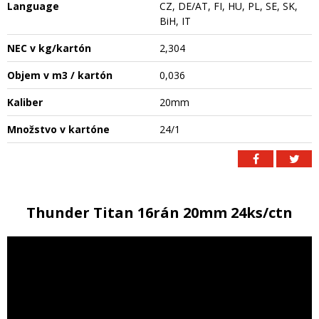
Language
CZ, DE/AT, FI, HU, PL, SE, SK,
BiH, IT
NEC v kg/kartón
2,304
Objem v m3 / kartón
0,036
Kaliber
20mm
Množstvo v kartóne
24/1
Thunder Titan 16rán 20mm 24ks/ctn