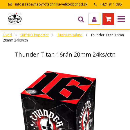
info@zabavnapyrotechnika-velkoobchod.sk
+421 911 095
643
Úvod
SRPYRO Importer
Titanium salute
Thunder Titan 16rán
20mm 24ks/ctn
Thunder Titan 16rán 20mm 24ks/ctn