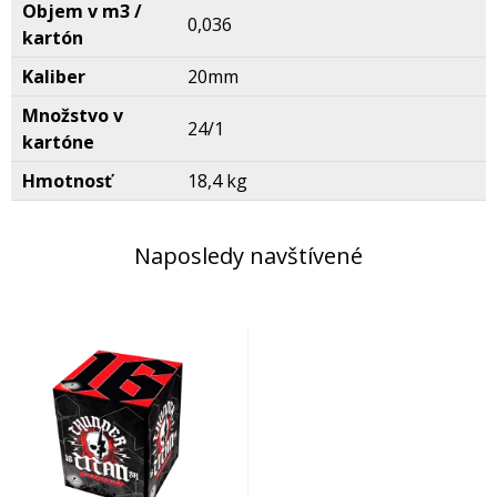
Objem v m3 /
0,036
kartón
Kaliber
20mm
Množstvo v
24/1
kartóne
Hmotnosť
18,4 kg
Naposledy navštívené