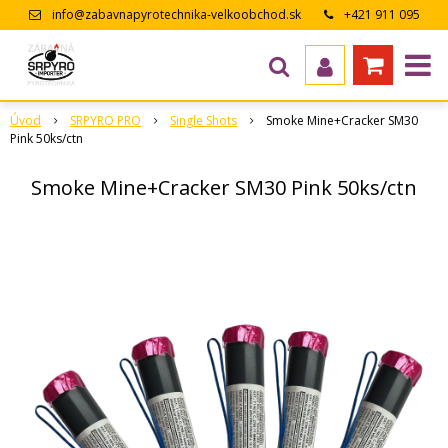
info@zabavnapyrotechnika-velkoobchod.sk
+421 911 095
643
Úvod
SRPYRO PRO
Single Shots
Smoke Mine+Cracker SM30
Pink 50ks/ctn
Smoke Mine+Cracker SM30 Pink 50ks/ctn