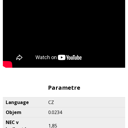
Parametre
Language
CZ
Objem
0.0234
NEC v
1,85