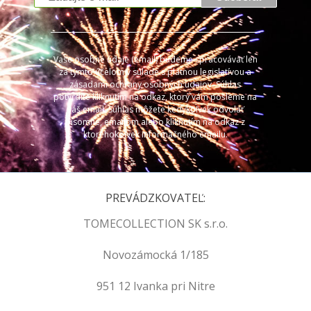
Vaše osobné údaje (email) budeme spracovávať len
za týmto účelom v súlade s platnou legislatívou a
zásadami ochrany osobných údajov. Súhlas
potvrdíte kliknutím na odkaz, ktorý vám pošleme na
váš email. Súhlas môžete kedykoľvek odvolať
písomne, emailom alebo kliknutím na odkaz z
ktoréhokoľvek informačného emailu.
PREVÁDZKOVATEĽ:
TOMECOLLECTION SK s.r.o.
Novozámocká 1/185
951 12 Ivanka pri Nitre