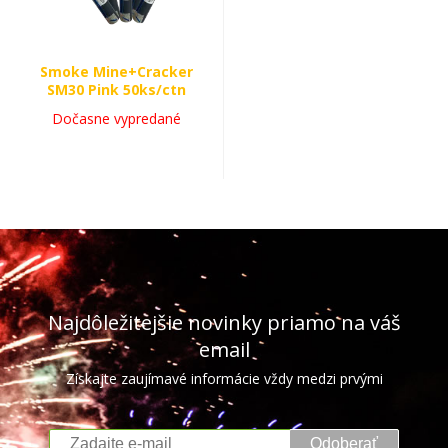
Smoke Mine+Cracker
SM30 Pink 50ks/ctn
Dočasne vypredané
Najdôležitejšie novinky priamo na váš
email
Získajte zaujímavé informácie vždy medzi prvými
Odoberať