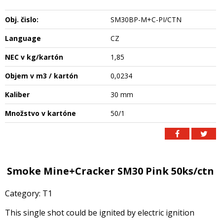
Obj. čislo:
SM30BP-M+C-PI/CTN
Language
CZ
NEC v kg/kartón
1,85
Objem v m3 / kartón
0,0234
Kaliber
30 mm
Množstvo v kartóne
50/1
Smoke Mine+Cracker SM30 Pink 50ks/ctn
Category: T1
This single shot could be ignited by electric ignition