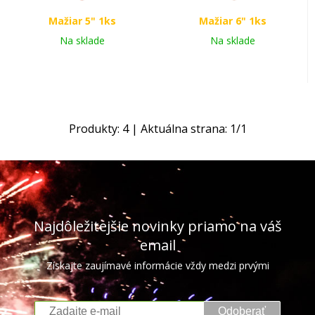
Mažiar 5" 1ks
Mažiar 6" 1ks
Na sklade
Na sklade
Produkty:
4
| Aktuálna strana:
1
/
1
Najdôležitejšie novinky priamo na váš
email
Získajte zaujímavé informácie vždy medzi prvými
Odoberať