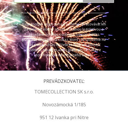
Vaše osobné údaje (email) budeme spracovávať len
za týmto účelom v súlade s platnou legislatívou a
zásadami ochrany osobných údajov. Súhlas
potvrdíte kliknutím na odkaz, ktorý vám pošleme na
váš email. Súhlas môžete kedykoľvek odvolať
písomne, emailom alebo kliknutím na odkaz z
ktoréhokoľvek informačného emailu.
PREVÁDZKOVATEĽ:
TOMECOLLECTION SK s.r.o.
Novozámocká 1/185
951 12 Ivanka pri Nitre