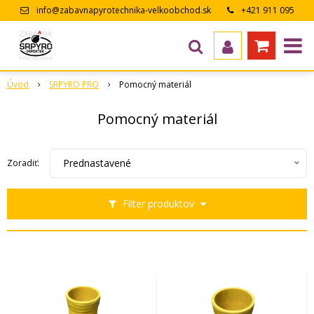
info@zabavnapyrotechnika-velkoobchod.sk
+421 911 095
643
Úvod
SRPYRO PRO
Pomocný materiál
Pomocný materiál
Prednastavené
Zoradiť:
Filter produktov