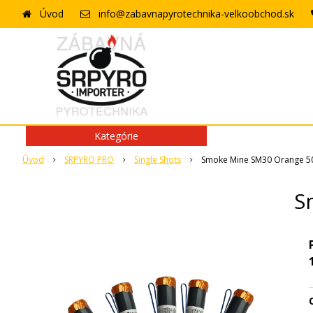
Úvod
info@zabavnapyrotechnika-velkoobchod.sk
Kategórie
Úvod
SRPYRO PRO
Single Shots
Smoke Mine SM30 Orange 50
S
O