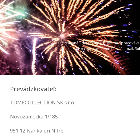
Vaše osobné údaje (email) budeme spracovávať l
ktorý vám pošleme na váš email. Sú
Prevádzkovateľ:
TOMECOLLECTION SK s.r.o.
Novozámocká 1/185
951 12 Ivanka pri Nitre