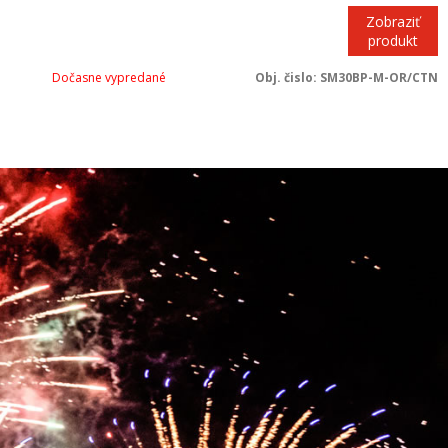
Zobraziť
produkt
Dočasne vypredané
Obj. čislo:
SM30BP-M-OR/CTN