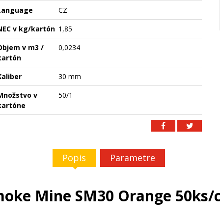
Language
CZ
NEC v kg/kartón
1,85
Objem v m3 /
0,0234
kartón
Kaliber
30 mm
Množstvo v
50/1
kartóne
Popis
Parametre
oke Mine SM30 Orange 50ks/