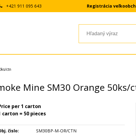
+421 911 095 643
Registrácia veľkoobc
ks/ctn
moke Mine SM30 Orange 50ks/c
Price per 1 carton
1 carton = 50 pieces
bj. čislo:
SM30BP-M-OR/CTN