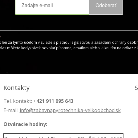
Odoberať
en za týmto účelom v súlade s platnou legislatívou a zásadami ochrany osobný
hlas môžete kedykoľvek odvolať písomne, emailom alebo kliknutím na odkaz z
Kontakty
Tel. kontakt:
+421 911 095 643
E-mail:
info@zabavnapyrotechnika-velkoobchod.sk
Otváracie hodiny: