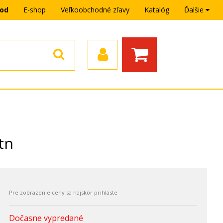
hod
E-shop
Veľkoobchodné zľavy
Katalóg
Ďalšie
tn
Dočasne vypredané