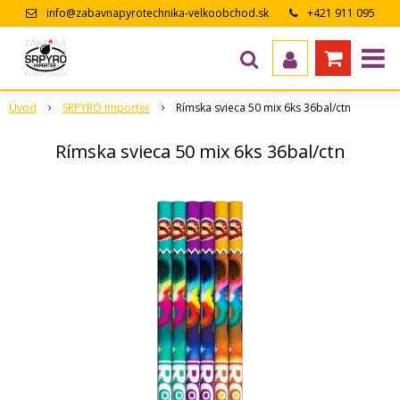
info@zabavnapyrotechnika-velkoobchod.sk
+421 911 095
643
Úvod
SRPYRO Importer
Rímska svieca 50 mix 6ks 36bal/ctn
Rímska svieca 50 mix 6ks 36bal/ctn