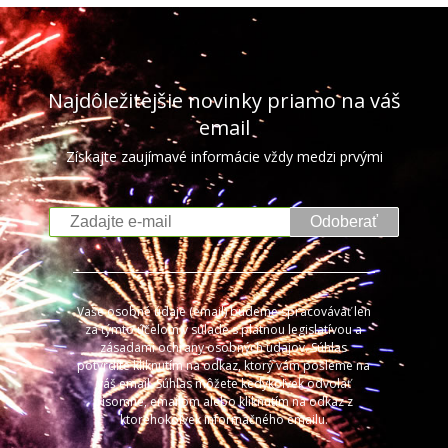
Najdôležitejšie novinky priamo na váš
email
Získajte zaujímavé informácie vždy medzi prvými
Odoberať
Vaše osobné údaje (email) budeme spracovávať len
za týmto účelom v súlade s platnou legislatívou a
zásadami ochrany osobných údajov. Súhlas
potvrdíte kliknutím na odkaz, ktorý vám pošleme na
váš email. Súhlas môžete kedykoľvek odvolať
písomne, emailom alebo kliknutím na odkaz z
ktoréhokoľvek informačného emailu.