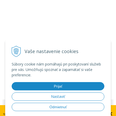
Vaše nastavenie cookies
Súbory cookie nám pomáhajú pri poskytovaní služieb
pre vás. Umožňujú spoznať a zapamätať si vaše
preferencie.
Prijať
Nastaviť
© 2026 Zábavná pyrotechnika - veľkoobchod •
NextShop
&
e-shop Pohoda
Odmietnuť
UPOZORNENIE: dátum plánovaného doručenia platí pre doručenie
×
Connector
by
NextCom s.r.o.
tovaru do centrálneho skladu v Brne. Doručenie na Slovensko do 14 dní