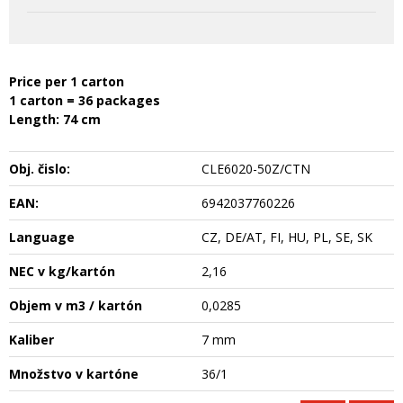
Price per 1 carton
1 carton = 36 packages
Length: 74 cm
Obj. čislo:
CLE6020-50Z/CTN
EAN:
6942037760226
Language
CZ, DE/AT, FI, HU, PL, SE, SK
NEC v kg/kartón
2,16
Objem v m3 / kartón
0,0285
Kaliber
7 mm
Množstvo v kartóne
36/1