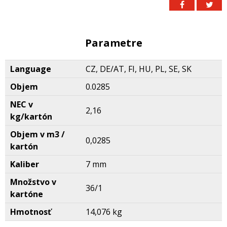
Parametre
Language
CZ, DE/AT, FI, HU, PL, SE, SK
Objem
0.0285
NEC v
2,16
kg/kartón
Objem v m3 /
0,0285
kartón
Kaliber
7 mm
Množstvo v
36/1
kartóne
Hmotnosť
14,076 kg