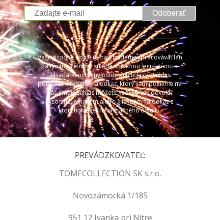
Odoberať
Vaše osobné údaje (email) budeme spracovávať len
za týmto účelom v súlade s platnou legislatívou a
zásadami ochrany osobných údajov. Súhlas
potvrdíte kliknutím na odkaz, ktorý vám pošleme na
váš email. Súhlas môžete kedykoľvek odvolať
písomne, emailom alebo kliknutím na odkaz z
ktoréhokoľvek informačného emailu.
PREVÁDZKOVATEĽ:
TOMECOLLECTION SK s.r.o.
Novozámocká 1/185
951 12 Ivanka pri Nitre