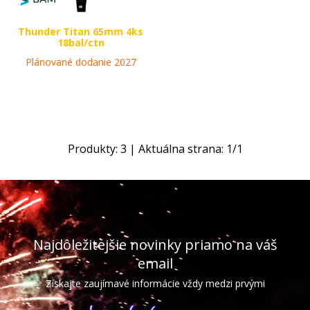
Thunder Titan 65mm 4ks
18bal/ctn
Plánované dodanie 2027
Produkty:
3
| Aktuálna strana:
1
/
1
Najdôležitejšie novinky priamo na váš
email
Získajte zaujímavé informácie vždy medzi prvými