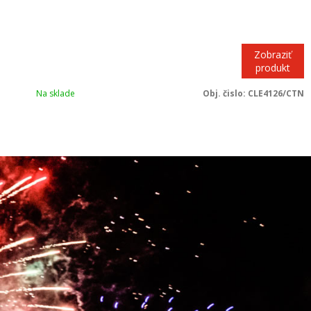
Zobraziť
produkt
Na sklade
Obj. čislo:
CLE4126/CTN