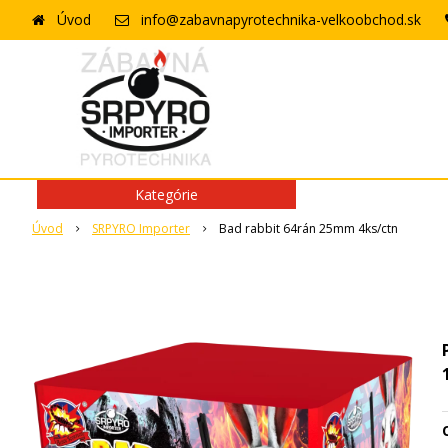
Úvod
info@zabavnapyrotechnika-velkoobchod.sk
Kategórie
Úvod
SRPYRO Importer
Bad rabbit 64rán 25mm 4ks/ctn
O