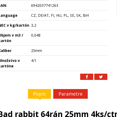
EAN:
6942037741263
Language
CZ, DE/AT, FI, HU, PL, SE, SK, BiH
NEC v kg/kartón
3,2
Objem v m3 /
0,048
kartón
Kaliber
25mm
Množstvo v
4/1
kartóne
Popis
Parametre
Bad rabbit 64rán 25mm 4ks/ct