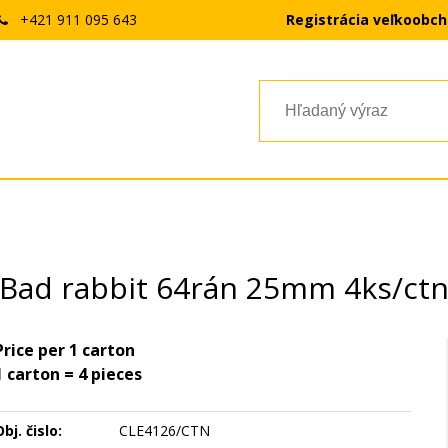
+421 911 095 643
Registrácia veľkoobc
Bad rabbit 64rán 25mm 4ks/ct
Price per 1 carton
1 carton = 4 pieces
bj. čislo:
CLE4126/CTN