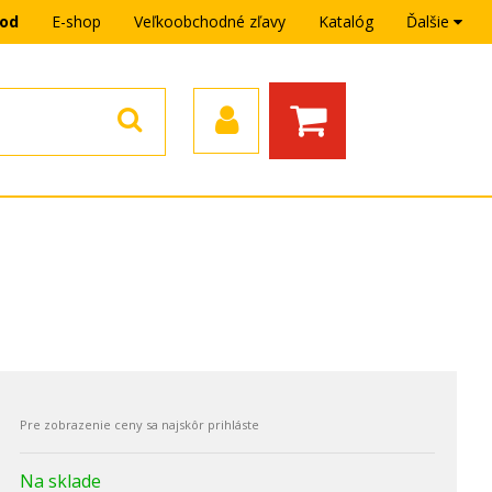
hod
E-shop
Veľkoobchodné zľavy
Katalóg
Ďalšie
n
Na sklade