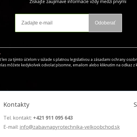
Získajte zaujímavé informácie vždy medzi prvými
Odoberať
en za týmto účelom v súlade s platnou legislatívou a zásadami ochrany osobný
hlas môžete kedykoľvek odvolať písomne, emailom alebo kliknutím na odkaz z
Kontakty
Tel. kontakt:
+421 911 095 643
E-mail:
info@zabavnapyrotechnika-velkoobchod.sk