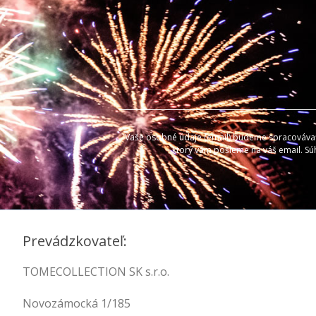
Vaše osobné údaje (email) budeme spracovávať l
ktorý vám pošleme na váš email. Sú
Prevádzkovateľ:
TOMECOLLECTION SK s.r.o.
Novozámocká 1/185