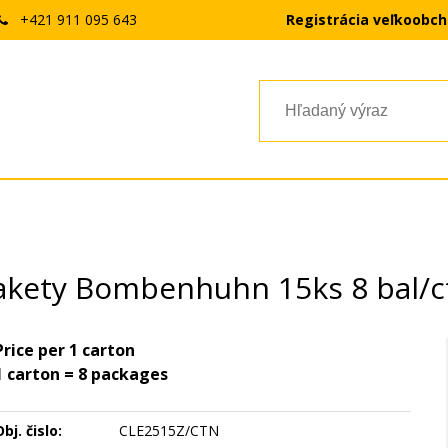
+421 911 095 643
Registrácia veľkoobc
akety Bombenhuhn 15ks 8 bal/c
Price per 1 carton
1 carton = 8 packages
bj. čislo:
CLE2515Z/CTN