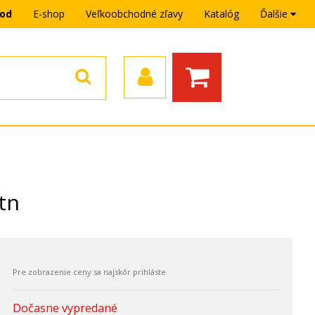
hod
E-shop
Veľkoobchodné zľavy
Katalóg
Ďalšie
tn
Dočasne vypredané