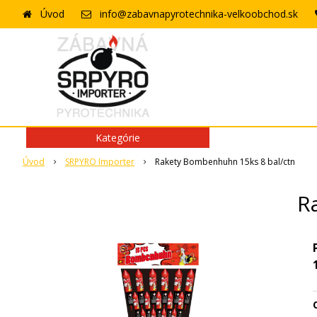
Úvod
info@zabavnapyrotechnika-velkoobchod.sk
Kategórie
Úvod
SRPYRO Importer
Rakety Bombenhuhn 15ks 8 bal/ctn
R
O