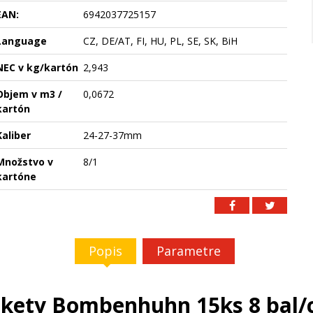
EAN:
6942037725157
Language
CZ, DE/AT, FI, HU, PL, SE, SK, BiH
NEC v kg/kartón
2,943
Objem v m3 /
0,0672
kartón
Kaliber
24-27-37mm
Množstvo v
8/1
kartóne
Popis
Parametre
kety Bombenhuhn 15ks 8 bal/