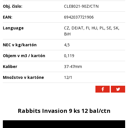
Obj. čislo:
CLE8021-90Z/CTN
EAN:
6942037721906
Language
CZ, DE/AT, FI, HU, PL, SE, SK,
BiH
NEC v kg/kartón
4,5
Objem v m3 / kartón
0,119
Kaliber
37-47mm
Množstvo v kartóne
12/1
Rabbits Invasion 9 ks 12 bal/ctn