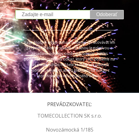
Odoberať
Vaše osobné údaje (email) budeme spracovávať len
za týmto účelom v súlade s platnou legislatívou a
zásadami ochrany osobných údajov. Súhlas
potvrdíte kliknutím na odkaz, ktorý vám pošleme na
váš email. Súhlas môžete kedykoľvek odvolať
písomne, emailom alebo kliknutím na odkaz z
ktoréhokoľvek informačného emailu.
PREVÁDZKOVATEĽ:
TOMECOLLECTION SK s.r.o.
Novozámocká 1/185