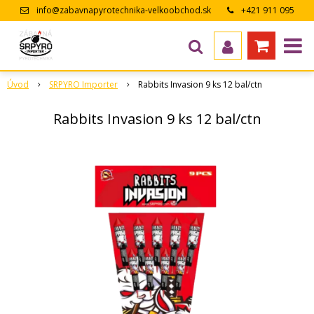
info@zabavnapyrotechnika-velkoobchod.sk
+421 911 095
643
Úvod
SRPYRO Importer
Rabbits Invasion 9 ks 12 bal/ctn
Rabbits Invasion 9 ks 12 bal/ctn