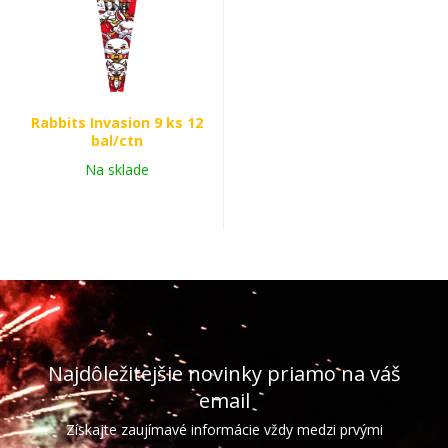
Rabbits Invasion 9 ks 12
bal/ctn
Na sklade
Najdôležitejšie novinky priamo na váš
email
Získajte zaujímavé informácie vždy medzi prvými