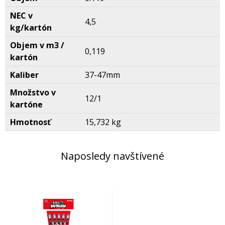
NEC v
4,5
kg/kartón
Objem v m3 /
0,119
kartón
Kaliber
37-47mm
Množstvo v
12/1
kartóne
Hmotnosť
15,732 kg
Naposledy navštívené