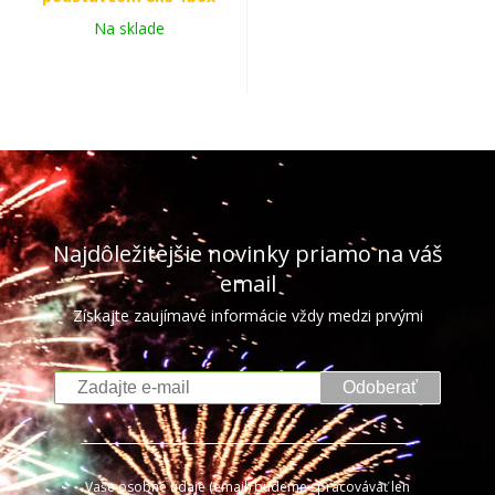
Na sklade
Najdôležitejšie novinky priamo na váš
email
Získajte zaujímavé informácie vždy medzi prvými
Odoberať
Vaše osobné údaje (email) budeme spracovávať len