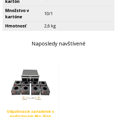
kartón
Množstvo v
10/1
kartóne
Hmotnosť
2,6 kg
Naposledy navštívené
Odpaľovacie zariadenie s
podstavcom 8ks 1box