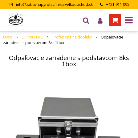
info@zabavnapyrotechnika-velkoobchod.sk
+421 911 095
643
Úvod
SRPYRO PRO
Profesionálne doplnky
Odpaľovacie
zariadenie s podstavcom 8ks 1box
Odpaľovacie zariadenie s podstavcom 8ks
1box