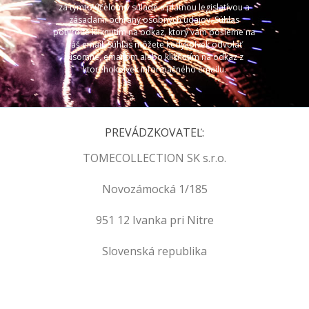
za týmto účelom v súlade s platnou legislatívou a
zásadami ochrany osobných údajov. Súhlas
potvrdíte kliknutím na odkaz, ktorý vám pošleme na
váš email. Súhlas môžete kedykoľvek odvolať
písomne, emailom alebo kliknutím na odkaz z
ktoréhokoľvek informačného emailu.
PREVÁDZKOVATEĽ:
TOMECOLLECTION SK s.r.o.
Novozámocká 1/185
951 12 Ivanka pri Nitre
Slovenská republika
.