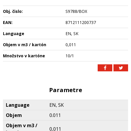
Obj. čislo:
S9788/BOX
EAN:
8712111200737
Language
EN, SK
Objem v m3 / kartón
0,011
Množstvo v kartóne
10/1
Parametre
Language
EN, SK
Objem
0.011
Objem v m3 /
0,011