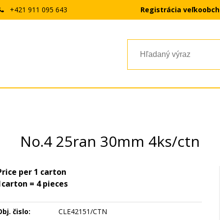
+421 911 095 643
Registrácia veľkoobc
No.4 25ran 30mm 4ks/ctn
Price per 1 carton
1carton = 4 pieces
bj. čislo:
CLE42151/CTN