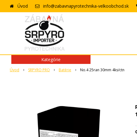
Úvod
info@zabavnapyrotechnika-velkoobchod.sk
Kategórie
Úvod
SRPYRO PRO
Batérie
No.4 25ran 30mm 4ks/ctn
O