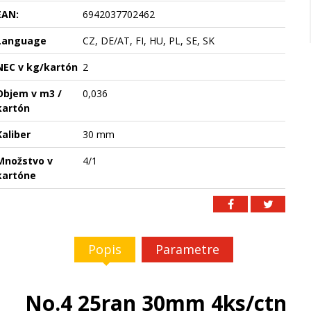
EAN:
6942037702462
Language
CZ, DE/AT, FI, HU, PL, SE, SK
NEC v kg/kartón
2
Objem v m3 /
0,036
kartón
Kaliber
30 mm
Množstvo v
4/1
kartóne
Popis
Parametre
No.4 25ran 30mm 4ks/ctn