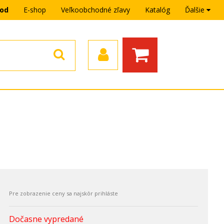
hod
E-shop
Veľkoobchodné zľavy
Katalóg
Ďalšie
Dočasne vypredané