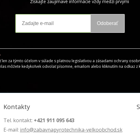
Získajte zaujímavé informácie vždy medzi prvými
Odoberať
en za týmto účelom v súlade s platnou legislatívou a zásadami ochrany osobný
hlas môžete kedykoľvek odvolať písomne, emailom alebo kliknutím na odkaz z
Kontakty
Tel. kontakt:
+421 911 095 643
E-mail:
info@zabavnapyrotechnika-velkoobchod.sk