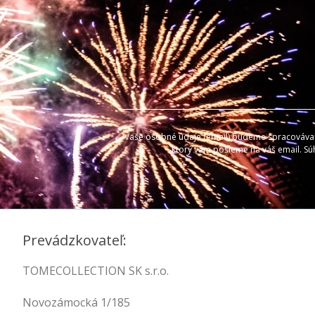
Vaše osobné údaje (email) budeme spracovávať l
ktorý vám pošleme na váš email. Sú
Prevádzkovateľ:
TOMECOLLECTION SK s.r.o.
Novozámocká 1/185