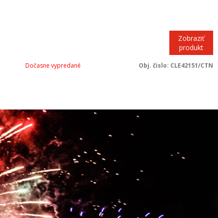
Zobraziť
produkt
Dočasne vypredané
Obj. čislo:
CLE42151/CTN