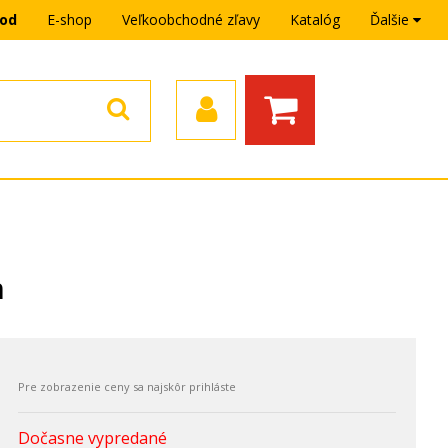
hod
E-shop
Veľkoobchodné zľavy
Katalóg
Ďalšie
n
Dočasne vypredané