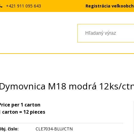
+421 911 095 643
Registrácia veľkoobc
Dymovnica M18 modrá 12ks/ct
Price per 1 carton
1 carton = 12 pieces
bj. čislo:
CLE7034-BLU/CTN