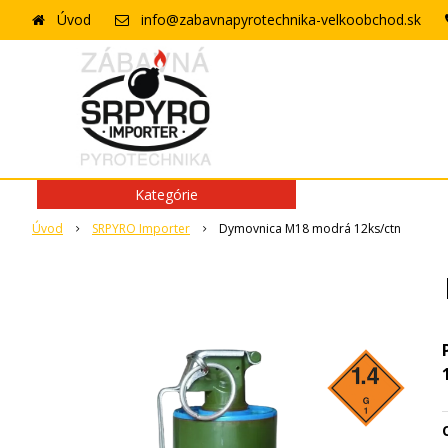
Úvod
info@zabavnapyrotechnika-velkoobchod.sk
Kategórie
Úvod
SRPYRO Importer
Dymovnica M18 modrá 12ks/ctn
O