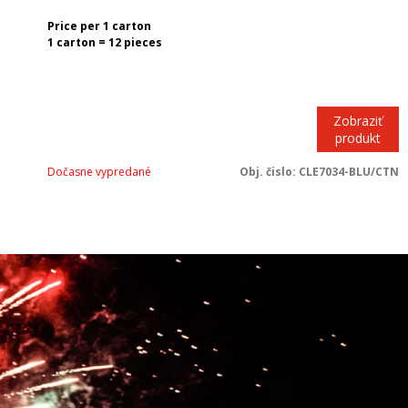
Price per 1 carton
1 carton = 12 pieces
Zobraziť
produkt
Dočasne vypredané
Obj. čislo:
CLE7034-BLU/CTN