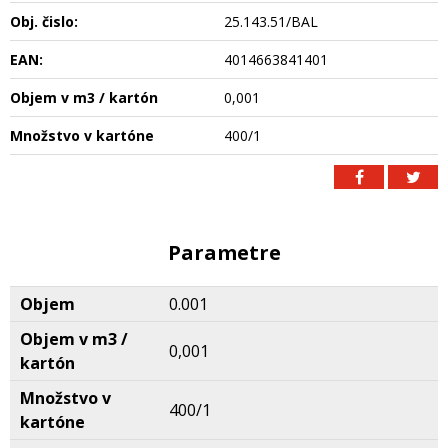
Obj. čislo:
25.143.51/BAL
EAN:
4014663841401
Objem v m3 / kartón
0,001
Množstvo v kartóne
400/1
Parametre
Objem
0.001
Objem v m3 /
0,001
kartón
Množstvo v
400/1
kartóne