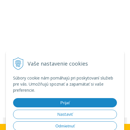
Vaše nastavenie cookies
Súbory cookie nám pomáhajú pri poskytovaní služieb
pre vás. Umožňujú spoznať a zapamätať si vaše
preferencie.
Prijať
Nastaviť
© 2026 Zábavná pyrotechnika - veľkoobchod •
NextShop
&
e-shop Pohoda
Odmietnuť
UPOZORNENIE: dátum plánovaného doručenia platí pre doručenie