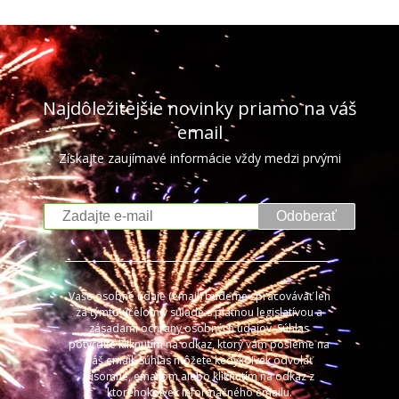
Najdôležitejšie novinky priamo na váš
email
Získajte zaujímavé informácie vždy medzi prvými
Odoberať
Vaše osobné údaje (email) budeme spracovávať len
za týmto účelom v súlade s platnou legislatívou a
zásadami ochrany osobných údajov. Súhlas
potvrdíte kliknutím na odkaz, ktorý vám pošleme na
váš email. Súhlas môžete kedykoľvek odvolať
písomne, emailom alebo kliknutím na odkaz z
ktoréhokoľvek informačného emailu.