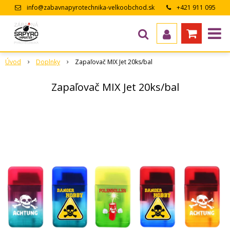
info@zabavnapyrotechnika-velkoobchod.sk
+421 911 095
643
Úvod
Doplnky
Zapaľovač MIX Jet 20ks/bal
Zapaľovač MIX Jet 20ks/bal