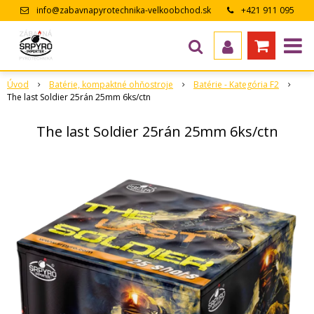
info@zabavnapyrotechnika-velkoobchod.sk
+421 911 095
643
Úvod
Batérie, kompaktné ohňostroje
Batérie - Kategória F2
The last Soldier 25rán 25mm 6ks/ctn
The last Soldier 25rán 25mm 6ks/ctn