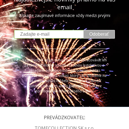
email
Získajte zaujímavé informácie vždy medzi prvými
Odoberať
Vaše osobné údaje (email) budeme spracovávať len
za týmto účelom v súlade s platnou legislatívou a
zásadami ochrany osobných údajov. Súhlas
potvrdíte kliknutím na odkaz, ktorý vám pošleme na
váš email. Súhlas môžete kedykoľvek odvolať
písomne, emailom alebo kliknutím na odkaz z
ktoréhokoľvek informačného emailu.
PREVÁDZKOVATEĽ:
TOMECOLLECTION SK s.r.o.