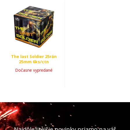
The last Soldier 25rán
25mm 6ks/ctn
Dočasne vypredané
Najdôležitejšie novinky priamo na váš