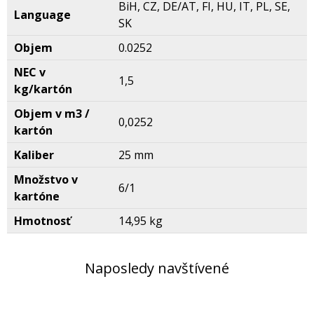
BiH, CZ, DE/AT, FI, HU, IT, PL, SE,
Language
SK
Objem
0.0252
NEC v
1,5
kg/kartón
Objem v m3 /
0,0252
kartón
Kaliber
25 mm
Množstvo v
6/1
kartóne
Hmotnosť
14,95 kg
Naposledy navštívené