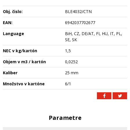
Obj. čislo:
BLE4032/CTN
EAN:
6942037702677
Language
BiH, CZ, DE/AT, FI, HU, IT, PL,
SE, SK
NEC v kg/kartón
1,5
Objem v m3 / kartón
0,0252
Kaliber
25 mm
Množstvo v kartóne
6/1
Parametre