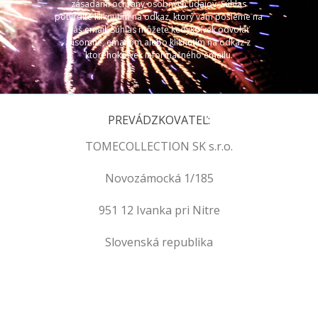
zásadami ochrany osobných údajov. Súhlas
potvrdíte kliknutím na odkaz, ktorý vám pošleme na
váš email. Súhlas môžete kedykoľvek odvolať
písomne, emailom alebo kliknutím na odkaz z
ktoréhokoľvek informačného emailu.
PREVÁDZKOVATEĽ:
TOMECOLLECTION SK s.r.o.
Novozámocká 1/185
951 12 Ivanka pri Nitre
Slovenská republika
.
.