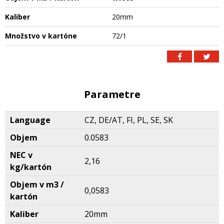
Kaliber
20mm
Množstvo v kartóne
72/1
Parametre
Language
CZ, DE/AT, FI, PL, SE, SK
Objem
0.0583
NEC v
2,16
kg/kartón
Objem v m3 /
0,0583
kartón
Kaliber
20mm