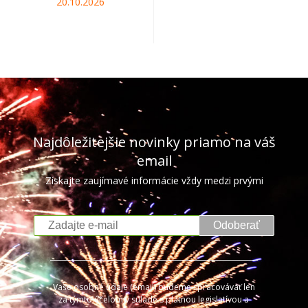
20.10.2026
Najdôležitejšie novinky priamo na váš
email
Získajte zaujímavé informácie vždy medzi prvými
Odoberať
Vaše osobné údaje (email) budeme spracovávať len
za týmto účelom v súlade s platnou legislatívou a