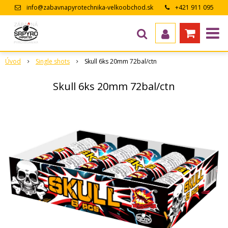
info@zabavnapyrotechnika-velkoobchod.sk
+421 911 095
643
Úvod
Single shots
Skull 6ks 20mm 72bal/ctn
Skull 6ks 20mm 72bal/ctn