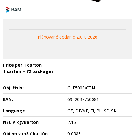
Plánované dodanie 20.10.2026
Price per 1 carton
1 carton = 72 packages
Obj. čislo:
CLE5008/CTN
EAN:
6942037750081
Language
CZ, DE/AT, FI, PL, SE, SK
NEC v kg/kartón
2,16
Objem v m3 / kartón
0,0583