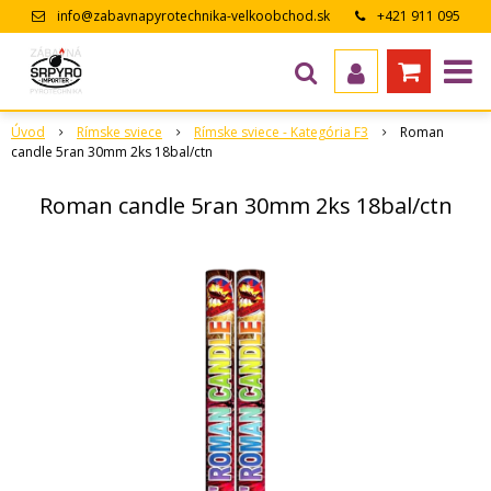
info@zabavnapyrotechnika-velkoobchod.sk
+421 911 095
643
Úvod
Rímske sviece
Rímske sviece - Kategória F3
Roman
candle 5ran 30mm 2ks 18bal/ctn
Roman candle 5ran 30mm 2ks 18bal/ctn