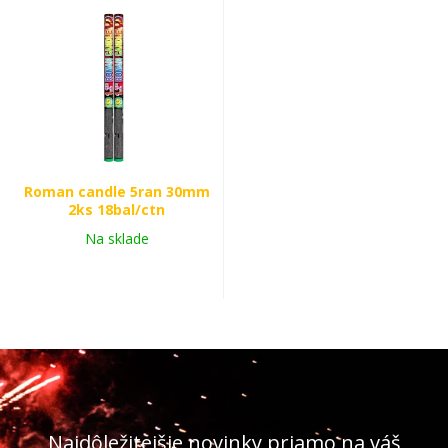
Roman candle 5ran 30mm
2ks 18bal/ctn
Na sklade
Najdôležitejšie novinky priamo na váš