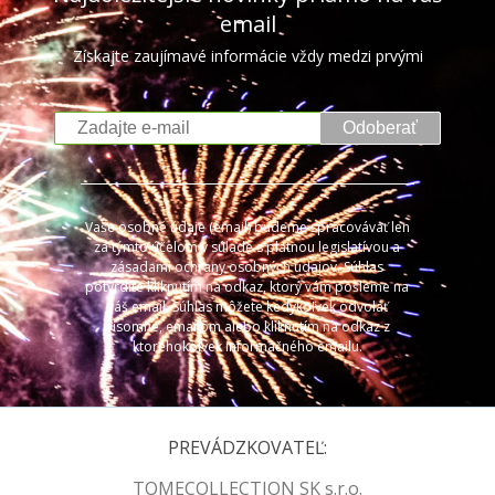
email
Získajte zaujímavé informácie vždy medzi prvými
Odoberať
Vaše osobné údaje (email) budeme spracovávať len
za týmto účelom v súlade s platnou legislatívou a
zásadami ochrany osobných údajov. Súhlas
potvrdíte kliknutím na odkaz, ktorý vám pošleme na
váš email. Súhlas môžete kedykoľvek odvolať
písomne, emailom alebo kliknutím na odkaz z
ktoréhokoľvek informačného emailu.
PREVÁDZKOVATEĽ:
TOMECOLLECTION SK s.r.o.