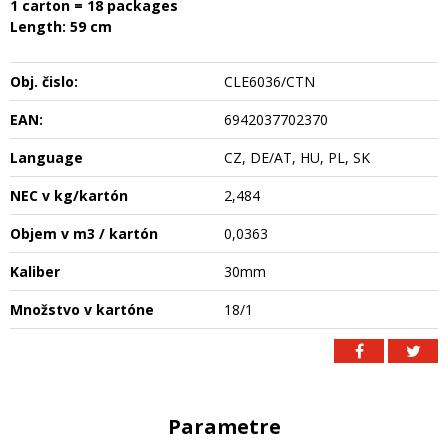
1 carton = 18 packages
Length: 59 cm
Obj. čislo:
CLE6036/CTN
EAN:
6942037702370
Language
CZ, DE/AT, HU, PL, SK
NEC v kg/kartón
2,484
Objem v m3 / kartón
0,0363
Kaliber
30mm
Množstvo v kartóne
18/1
Parametre