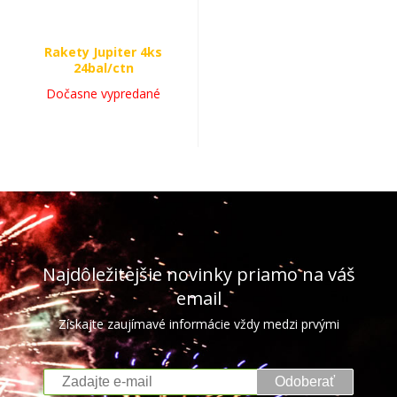
Rakety Jupiter 4ks
24bal/ctn
Dočasne vypredané
Najdôležitejšie novinky priamo na váš
email
Získajte zaujímavé informácie vždy medzi prvými
Odoberať