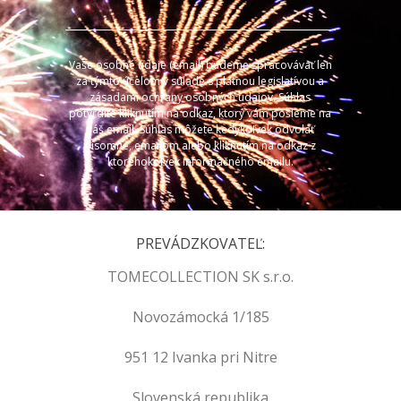
Vaše osobné údaje (email) budeme spracovávať len
za týmto účelom v súlade s platnou legislatívou a
zásadami ochrany osobných údajov. Súhlas
potvrdíte kliknutím na odkaz, ktorý vám pošleme na
váš email. Súhlas môžete kedykoľvek odvolať
písomne, emailom alebo kliknutím na odkaz z
ktoréhokoľvek informačného emailu.
PREVÁDZKOVATEĽ:
TOMECOLLECTION SK s.r.o.
Novozámocká 1/185
951 12 Ivanka pri Nitre
Slovenská republika