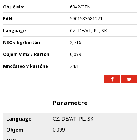
Obj. čislo:
6842/CTN
EAN:
5901583681271
Language
CZ, DE/AT, PL, SK
NEC v kg/kartón
2,716
Objem v m3 / kartón
0,099
Množstvo v kartóne
24/1
Parametre
Language
CZ, DE/AT, PL, SK
Objem
0.099