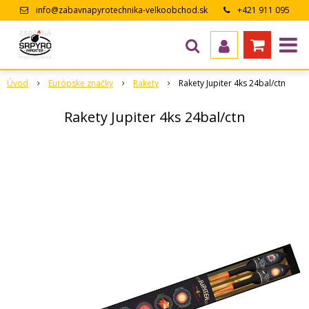
info@zabavnapyrotechnika-velkoobchod.sk
+421 911 095
643
Úvod
Európske značky
Rakety
Rakety Jupiter 4ks 24bal/ctn
Rakety Jupiter 4ks 24bal/ctn