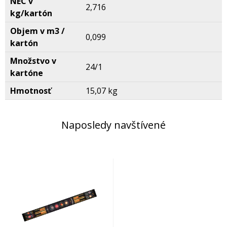
NEC v
2,716
kg/kartón
Objem v m3 /
0,099
kartón
Množstvo v
24/1
kartóne
Hmotnosť
15,07 kg
Naposledy navštívené