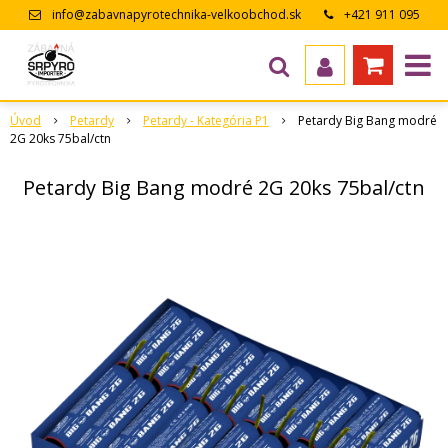
info@zabavnapyrotechnika-velkoobchod.sk
+421 911 095
643
Úvod
Petardy
Petardy - Kategória P1
Petardy Big Bang modré
2G 20ks 75bal/ctn
Petardy Big Bang modré 2G 20ks 75bal/ctn