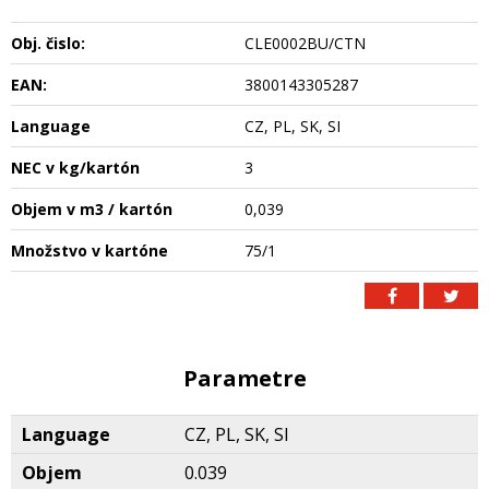
Obj. čislo:
CLE0002BU/CTN
EAN:
3800143305287
Language
CZ, PL, SK, SI
NEC v kg/kartón
3
Objem v m3 / kartón
0,039
Množstvo v kartóne
75/1
Parametre
Language
CZ, PL, SK, SI
Objem
0.039