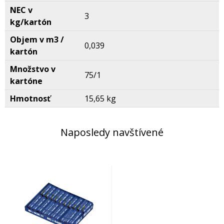
NEC v
3
kg/kartón
Objem v m3 /
0,039
kartón
Množstvo v
75/1
kartóne
Hmotnosť
15,65 kg
Naposledy navštívené