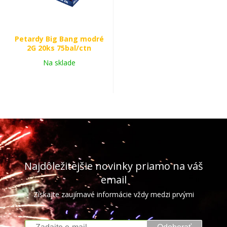
Petardy Big Bang modré
2G 20ks 75bal/ctn
Na sklade
Najdôležitejšie novinky priamo na váš
email
Získajte zaujímavé informácie vždy medzi prvými