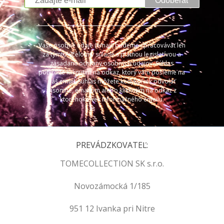
Odoberať
Vaše osobné údaje (email) budeme spracovávať len
za týmto účelom v súlade s platnou legislatívou a
zásadami ochrany osobných údajov. Súhlas
potvrdíte kliknutím na odkaz, ktorý vám pošleme na
váš email. Súhlas môžete kedykoľvek odvolať
písomne, emailom alebo kliknutím na odkaz z
ktoréhokoľvek informačného emailu.
PREVÁDZKOVATEĽ:
TOMECOLLECTION SK s.r.o.
Novozámocká 1/185
951 12 Ivanka pri Nitre