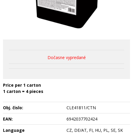
Dočasne vypredané
Price per 1 carton
1 carton = 4 pieces
Obj. čislo:
CLE41811/CTN
EAN:
6942037702424
Language
CZ, DE/AT, FI, HU, PL, SE, SK