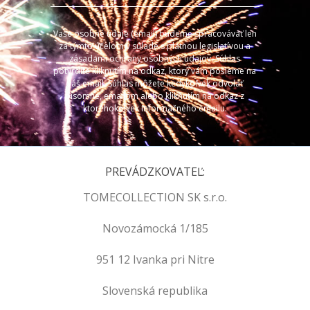
Vaše osobné údaje (email) budeme spracovávať len
za týmto účelom v súlade s platnou legislatívou a
zásadami ochrany osobných údajov. Súhlas
potvrdíte kliknutím na odkaz, ktorý vám pošleme na
váš email. Súhlas môžete kedykoľvek odvolať
písomne, emailom alebo kliknutím na odkaz z
ktoréhokoľvek informačného emailu.
PREVÁDZKOVATEĽ:
TOMECOLLECTION SK s.r.o.
Novozámocká 1/185
951 12 Ivanka pri Nitre
Slovenská republika