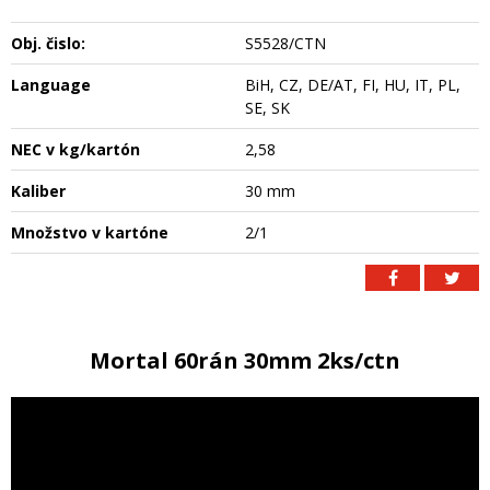
Obj. čislo:
S5528/CTN
Language
BiH, CZ, DE/AT, FI, HU, IT, PL,
SE, SK
NEC v kg/kartón
2,58
Kaliber
30 mm
Množstvo v kartóne
2/1
Mortal 60rán 30mm 2ks/ctn