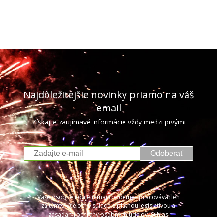
Najdôležitejšie novinky priamo na váš
email
Získajte zaujímavé informácie vždy medzi prvými
Odoberať
Vaše osobné údaje (email) budeme spracovávať len
za týmto účelom v súlade s platnou legislatívou a
zásadami ochrany osobných údajov. Súhlas