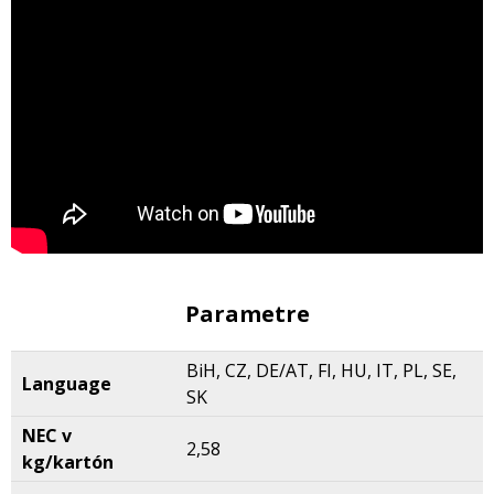
Parametre
BiH, CZ, DE/AT, FI, HU, IT, PL, SE,
Language
SK
NEC v
2,58
kg/kartón