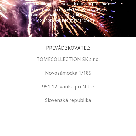
potvrdíte kliknutím na odkaz, ktorý vám pošleme na
váš email. Súhlas môžete kedykoľvek odvolať
písomne, emailom alebo kliknutím na odkaz z
ktoréhokoľvek informačného emailu.
PREVÁDZKOVATEĽ:
TOMECOLLECTION SK s.r.o.
Novozámocká 1/185
951 12 Ivanka pri Nitre
Slovenská republika
.
.