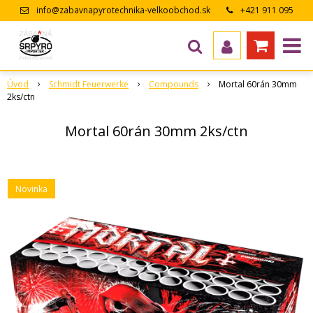
info@zabavnapyrotechnika-velkoobchod.sk
+421 911 095
643
Úvod
Schmidt Feuerwerke
Compounds
Mortal 60rán 30mm
2ks/ctn
Mortal 60rán 30mm 2ks/ctn
Novinka