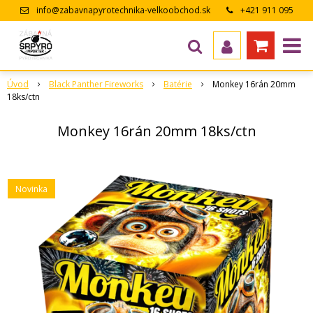
info@zabavnapyrotechnika-velkoobchod.sk
+421 911 095
643
Úvod
Black Panther Fireworks
Batérie
Monkey 16rán 20mm
18ks/ctn
Monkey 16rán 20mm 18ks/ctn
Novinka