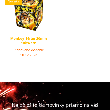
Novinka
Monkey 16rán 20mm
18ks/ctn
Plánované dodanie
10.12.2026
Najdôležitejšie novinky priamo na váš