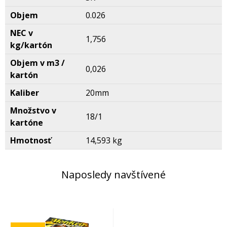
Objem
0.026
NEC v
1,756
kg/kartón
Objem v m3 /
0,026
kartón
Kaliber
20mm
Množstvo v
18/1
kartóne
Hmotnosť
14,593 kg
Naposledy navštívené