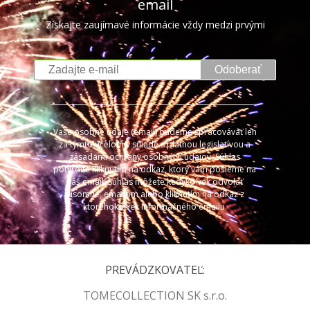
email
Získajte zaujímavé informácie vždy medzi prvými
Odoberať
Vaše osobné údaje (email) budeme spracovávať len
za týmto účelom v súlade s platnou legislatívou a
zásadami ochrany osobných údajov. Súhlas
potvrdíte kliknutím na odkaz, ktorý vám pošleme na
váš email. Súhlas môžete kedykoľvek odvolať
písomne, emailom alebo kliknutím na odkaz z
ktoréhokoľvek informačného emailu.
PREVÁDZKOVATEĽ:
TOMECOLLECTION SK s.r.o.