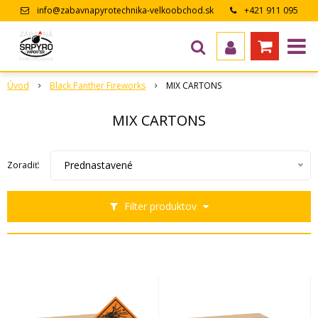
info@zabavnapyrotechnika-velkoobchod.sk
+421 911 095
643
Úvod
Black Panther Fireworks
MIX CARTONS
MIX CARTONS
Prednastavené
Zoradiť:
Filter produktov