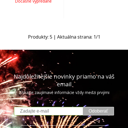
Dočasne vypredané
Produkty:
5
| Aktuálna strana:
1
/
1
Najdôležitejšie novinky priamo na váš
email
Získajte zaujímavé informácie vždy medzi prvými
Odoberať