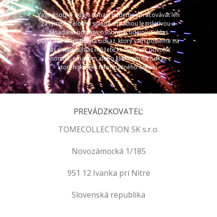
Vaše osobné údaje (email) budeme spracovávať len
za týmto účelom v súlade s platnou legislatívou a
zásadami ochrany osobných údajov. Súhlas
potvrdíte kliknutím na odkaz, ktorý vám pošleme na
váš email. Súhlas môžete kedykoľvek odvolať
písomne, emailom alebo kliknutím na odkaz z
ktoréhokoľvek informačného emailu.
PREVÁDZKOVATEĽ:
TOMECOLLECTION SK s.r.o.
Novozámocká 1/185
951 12 Ivanka pri Nitre
Slovenská republika
.