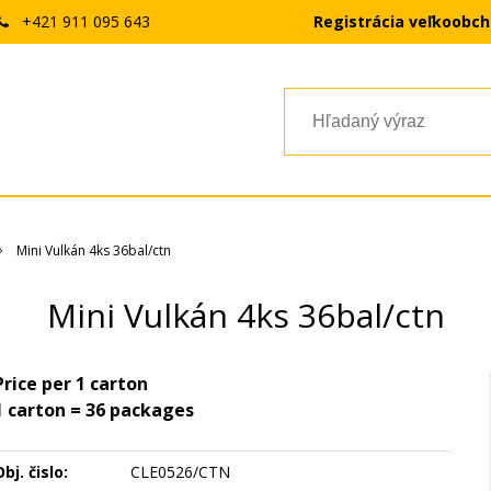
+421 911 095 643
Registrácia veľkoobc
Mini Vulkán 4ks 36bal/ctn
Mini Vulkán 4ks 36bal/ctn
Price per 1 carton
1 carton = 36 packages
bj. čislo:
CLE0526/CTN