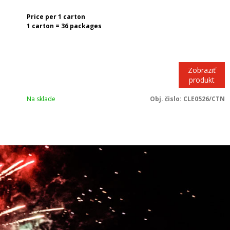
Price per 1 carton
1 carton = 36 packages
Zobraziť
produkt
Na sklade
Obj. čislo:
CLE0526/CTN