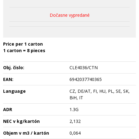
Dočasne vypredané
Price per 1 carton
1 carton = 8 pieces
Obj. čislo:
CLE4036/CTN
EAN:
6942037740365
Language
CZ, DE/AT, FI, HU, PL, SE, SK,
BiH, IT
ADR
1.3G
NEC v kg/kartón
2,132
Objem v m3 / kartón
0,064