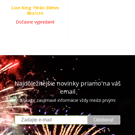
Lion King 19rán 30mm
8ks/ctn
Dočasne vypredané
Najdôležitejšie novinky priamo na váš
email
Získajte zaujímavé informácie vždy medzi prvými
Odoberať