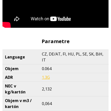
Parametre
CZ, DE/AT, FI, HU, PL, SE, SK, BiH,
Language
IT
Objem
0.064
ADR
1.3G
NEC v
2,132
kg/kartón
Objem v m3 /
0,064
kartón