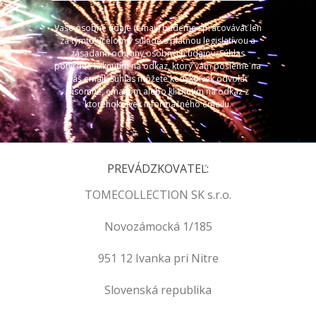
Vaše osobné údaje (email) budeme spracovávať len
za týmto účelom v súlade s platnou legislatívou a
zásadami ochrany osobných údajov. Súhlas
potvrdíte kliknutím na odkaz, ktorý vám pošleme na
váš email. Súhlas môžete kedykoľvek odvolať
písomne, emailom alebo kliknutím na odkaz z
ktoréhokoľvek informačného emailu.
PREVÁDZKOVATEĽ:
TOMECOLLECTION SK s.r.o.
Novozámocká 1/185
951 12 Ivanka pri Nitre
Slovenská republika