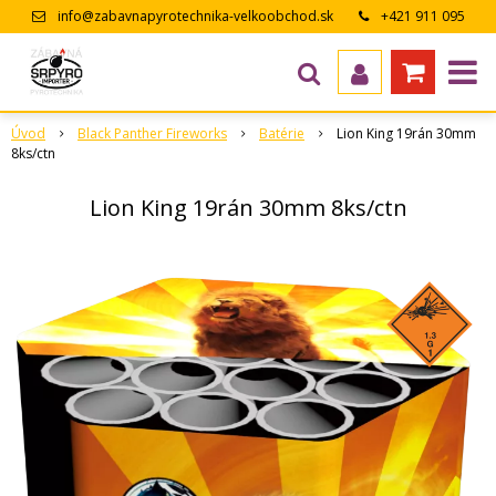
info@zabavnapyrotechnika-velkoobchod.sk
+421 911 095
643
Úvod
Black Panther Fireworks
Batérie
Lion King 19rán 30mm
8ks/ctn
Lion King 19rán 30mm 8ks/ctn