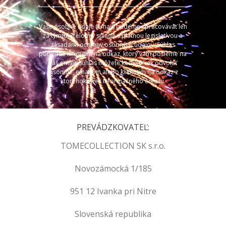
Vaše osobné údaje (email) budeme spracovávať len
za týmto účelom v súlade s platnou legislatívou a
zásadami ochrany osobných údajov. Súhlas
potvrdíte kliknutím na odkaz, ktorý vám pošleme na
váš email. Súhlas môžete kedykoľvek odvolať
písomne, emailom alebo kliknutím na odkaz z
ktoréhokoľvek informačného emailu.
PREVÁDZKOVATEĽ:
TOMECOLLECTION SK s.r.o.
Novozámocká 1/185
951 12 Ivanka pri Nitre
Slovenská republika