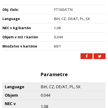
Obj. čislo:
FT10G/CTN
Language
BiH, CZ, DE/AT, PL, SK
NEC v kg/kartón
1,08
Objem v m3 / kartón
0,044
Množstvo v kartóne
60/1
Parametre
Language
BiH, CZ, DE/AT, PL, SK
Objem
0.044
NEC v
1,08