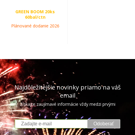
GREEN BOOM 20ks
60bal/ctn
Plánované dodanie 2026
Najdôležitejšie novinky priamo na váš
email
Získajte zaujímavé informácie vždy medzi prvými
Odoberať