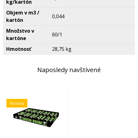
kg/kartón
Objem v m3 /
0,044
kartón
Množstvo v
60/1
kartóne
Hmotnosť
28,75 kg
Naposledy navštívené
Novinka