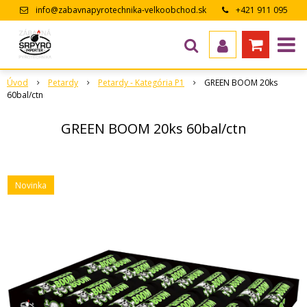
info@zabavnapyrotechnika-velkoobchod.sk
+421 911 095
643
Úvod
Petardy
Petardy - Kategória P1
GREEN BOOM 20ks
60bal/ctn
GREEN BOOM 20ks 60bal/ctn
Novinka