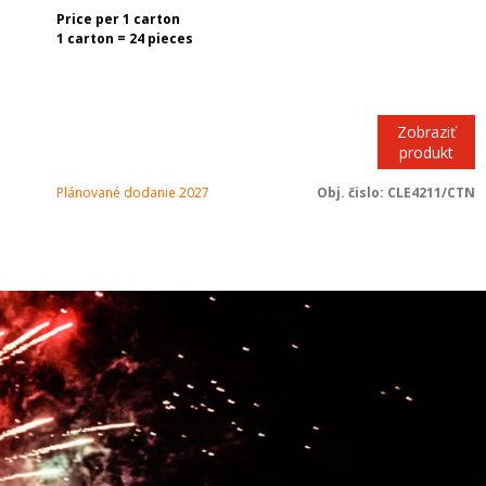
Price per 1 carton
1 carton = 24 pieces
Zobraziť
produkt
Plánované dodanie 2027
Obj. čislo:
CLE4211/CTN