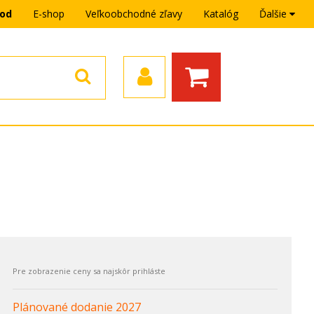
hod
E-shop
Veľkoobchodné zľavy
Katalóg
Ďalšie
n
Plánované dodanie 2027