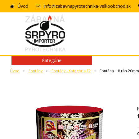
Úvod
info@zabavnapyrotechnika-velkoobchod.sk
Kategórie
Úvod
Fontány
Fontány - Kategória F2
Fontána + 8 rán 20mm
O