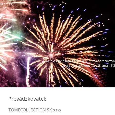
Vaše osobné údaje (email) budeme spracovávať l
ktorý vám pošleme na váš email. Sú
Prevádzkovateľ:
TOMECOLLECTION SK s.r.o.