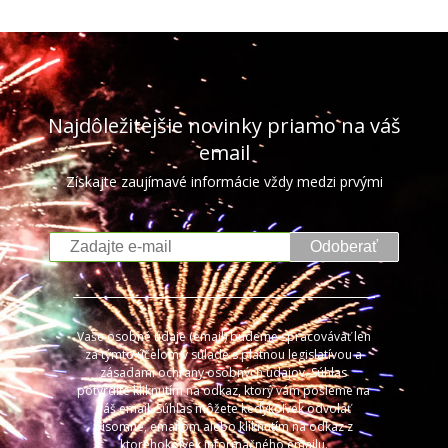
Najdôležitejšie novinky priamo na váš
email
Získajte zaujímavé informácie vždy medzi prvými
Odoberať
Vaše osobné údaje (email) budeme spracovávať len
za týmto účelom v súlade s platnou legislatívou a
zásadami ochrany osobných údajov. Súhlas
potvrdíte kliknutím na odkaz, ktorý vám pošleme na
váš email. Súhlas môžete kedykoľvek odvolať
písomne, emailom alebo kliknutím na odkaz z
ktoréhokoľvek informačného emailu.