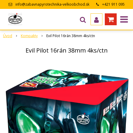
info@zabavnapyrotechnika-velkoobchod.sk
+421 911 095
643
Úvod
Kompakty
Evil Pilot 16rán 38mm 4ks/ctn
Evil Pilot 16rán 38mm 4ks/ctn