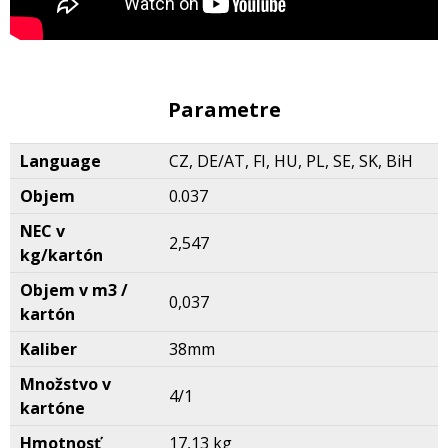
Parametre
Language
CZ, DE/AT, FI, HU, PL, SE, SK, BiH
Objem
0.037
NEC v
2,547
kg/kartón
Objem v m3 /
0,037
kartón
Kaliber
38mm
Množstvo v
4/1
kartóne
Hmotnosť
17,13 kg