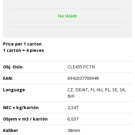
Na sklade
Price per 1 carton
1 carton = 4 pieces
Obj. čislo:
CLE4357/CTN
EAN:
6942037700949
Language
CZ, DE/AT, FI, HU, PL, SE, SK,
BiH
NEC v kg/kartón
2,547
Objem v m3 / kartón
0,037
Kaliber
38mm