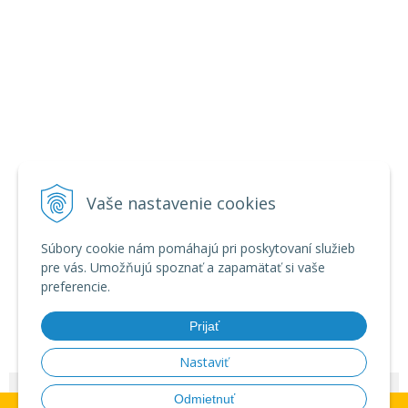
Vaše nastavenie cookies
Súbory cookie nám pomáhajú pri poskytovaní služieb
pre vás. Umožňujú spoznať a zapamätať si vaše
preferencie.
Prijať
Nastaviť
© 2026 Zábavná pyrotechnika - veľkoobchod •
NextShop
&
e-shop Pohoda
Odmietnuť