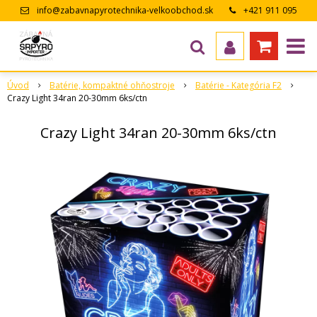
info@zabavnapyrotechnika-velkoobchod.sk
+421 911 095
643
Úvod
Batérie, kompaktné ohňostroje
Batérie - Kategória F2
Crazy Light 34ran 20-30mm 6ks/ctn
Crazy Light 34ran 20-30mm 6ks/ctn