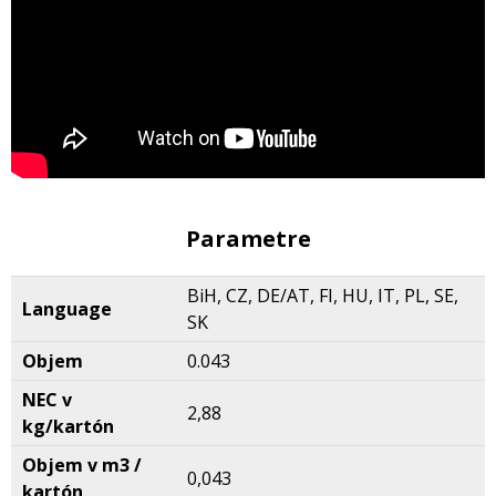
Parametre
BiH, CZ, DE/AT, FI, HU, IT, PL, SE,
Language
SK
Objem
0.043
NEC v
2,88
kg/kartón
Objem v m3 /
0,043
kartón