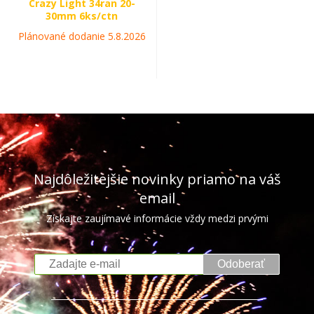
Crazy Light 34ran 20-
30mm 6ks/ctn
Plánované dodanie 5.8.2026
Najdôležitejšie novinky priamo na váš
email
Získajte zaujímavé informácie vždy medzi prvými
Odoberať