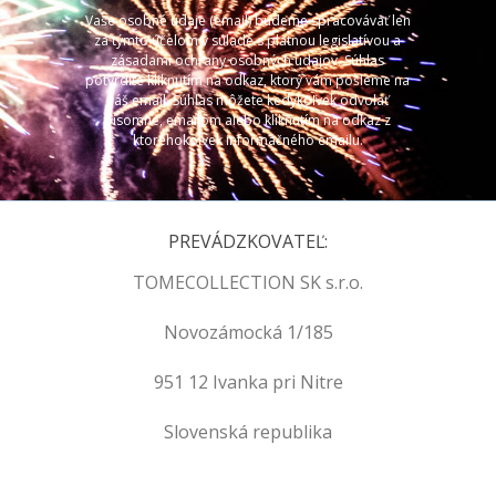
Vaše osobné údaje (email) budeme spracovávať len
za týmto účelom v súlade s platnou legislatívou a
zásadami ochrany osobných údajov. Súhlas
potvrdíte kliknutím na odkaz, ktorý vám pošleme na
váš email. Súhlas môžete kedykoľvek odvolať
písomne, emailom alebo kliknutím na odkaz z
ktoréhokoľvek informačného emailu.
PREVÁDZKOVATEĽ:
TOMECOLLECTION SK s.r.o.
Novozámocká 1/185
951 12 Ivanka pri Nitre
Slovenská republika
.