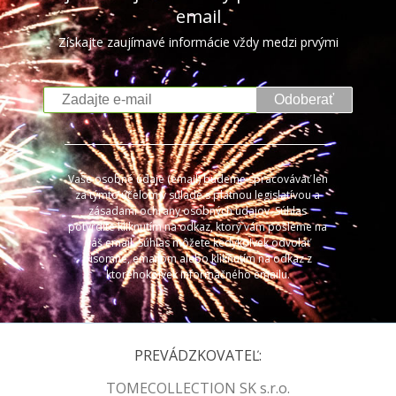
email
Získajte zaujímavé informácie vždy medzi prvými
Odoberať
Vaše osobné údaje (email) budeme spracovávať len
za týmto účelom v súlade s platnou legislatívou a
zásadami ochrany osobných údajov. Súhlas
potvrdíte kliknutím na odkaz, ktorý vám pošleme na
váš email. Súhlas môžete kedykoľvek odvolať
písomne, emailom alebo kliknutím na odkaz z
ktoréhokoľvek informačného emailu.
PREVÁDZKOVATEĽ:
TOMECOLLECTION SK s.r.o.