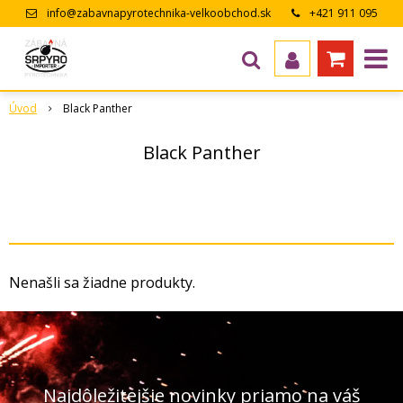
info@zabavnapyrotechnika-velkoobchod.sk
+421 911 095
643
Úvod
Black Panther
Black Panther
Nenašli sa žiadne produkty.
Najdôležitejšie novinky priamo na váš