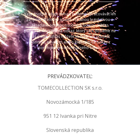
Vaše osobné údaje (email) budeme spracovávať len
za týmto účelom v súlade s platnou legislatívou a
zásadami ochrany osobných údajov. Súhlas
potvrdíte kliknutím na odkaz, ktorý vám pošleme na
váš email. Súhlas môžete kedykoľvek odvolať
písomne, emailom alebo kliknutím na odkaz z
ktoréhokoľvek informačného emailu.
PREVÁDZKOVATEĽ:
TOMECOLLECTION SK s.r.o.
Novozámocká 1/185
951 12 Ivanka pri Nitre
Slovenská republika