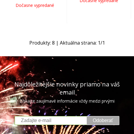
Dočasne vypredané
Dočasne vypredané
Produkty:
8
| Aktuálna strana:
1
/
1
Najdôležitejšie novinky priamo na váš
email
Získajte zaujímavé informácie vždy medzi prvými
Odoberať