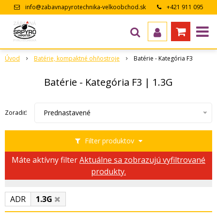
info@zabavnapyrotechnika-velkoobchod.sk
+421 911 095
643
Úvod
Batérie, kompaktné ohňostroje
Batérie - Kategória F3
Batérie - Kategória F3 | 1.3G
Prednastavené
Zoradiť:
Filter produktov
Máte aktívny filter
Aktuálne sa zobrazujú vyfiltrované
produkty.
ADR
1.3G